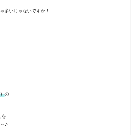
ゃ多いじゃないですか！
s）
の
んを
～♪