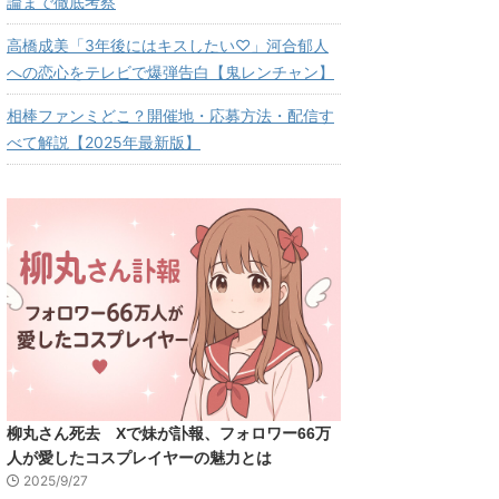
論まで徹底考察
高橋成美「3年後にはキスしたい♡」河合郁人
への恋心をテレビで爆弾告白【鬼レンチャン】
相棒ファンミどこ？開催地・応募方法・配信す
べて解説【2025年最新版】
柳丸さん死去 Xで妹が訃報、フォロワー66万
人が愛したコスプレイヤーの魅力とは
2025/9/27