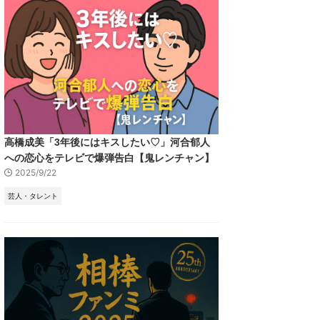
高橋成美「3年後にはキスしたい♡」河合郁人
への恋心をテレビで爆弾告白【鬼レンチャン】
2025/9/22
芸人・タレント