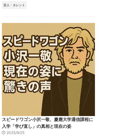
芸人・タレント
スピードワゴン小沢一敬、慶應大学通信課程に
入学「学び直し」の真相と現在の姿
2025/9/25