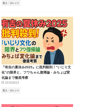
芸人・タレント
『有吉の夏休み2025』に批判殺到！“いじり文
化”の限界と、フワちゃん復帰論・みちょぱ変
化論まで徹底考察
2025/9/23
芸人・タレント