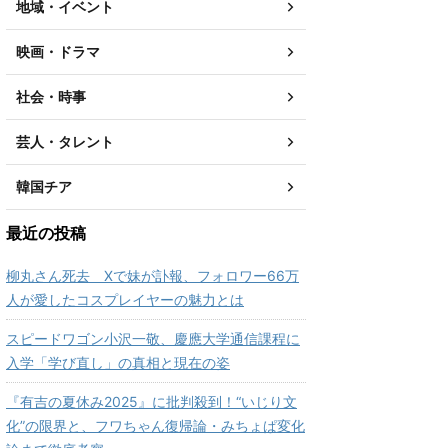
地域・イベント
映画・ドラマ
社会・時事
芸人・タレント
韓国チア
最近の投稿
柳丸さん死去 Xで妹が訃報、フォロワー66万
人が愛したコスプレイヤーの魅力とは
スピードワゴン小沢一敬、慶應大学通信課程に
入学「学び直し」の真相と現在の姿
『有吉の夏休み2025』に批判殺到！“いじり文
化”の限界と、フワちゃん復帰論・みちょぱ変化