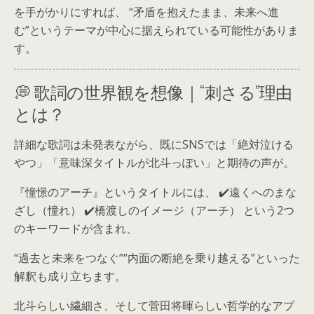
を手がかりにすれば、 “矛盾を抱えたまま、未来へ進
む”というテーマが中心に据えられている可能性がありま
す。
💭 歌詞の世界観を想像｜“刺さる”理由
とは？
詳細な歌詞は未発表ながら、既にSNSでは「絶対泣ける
やつ」「意味深タイトルが北斗っぽい」と期待の声が。
『憧憬のアーチ』というタイトルには、 ✔️遠くへのまな
ざし（憧れ） ✔️橋渡しのイメージ（アーチ） という2つ
のキーワードが含まれ、
“過去と未来をつなぐ”“内面の断絶を乗り越える”といった
解釈も成り立ちます。
北斗らしい繊細さ、そして菅田将暉らしい哲学的なアプ