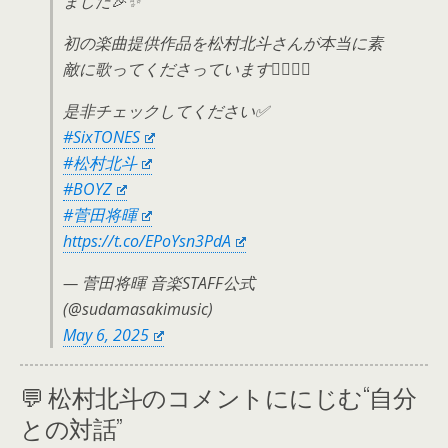
ました🎉✨
初の楽曲提供作品を松村北斗さんが本当に素
敵に歌ってくださっています❤️‍🔥❤️‍🔥
是非チェックしてください✅
#SixTONES
#松村北斗
#BOYZ
#菅田将暉
https://t.co/EPoYsn3PdA
— 菅田将暉 音楽STAFF公式
(@sudamasakimusic)
May 6, 2025
💬 松村北斗のコメントににじむ“自分
との対話”