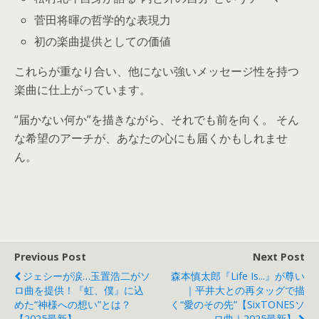
菅田将暉の哲学的な表現力
初の楽曲提供としての価値
これらが重なり合い、他にない強いメッセージ性を持つ
楽曲に仕上がっています。
“届かない何か”を描きながら、それでも前を向く。 そん
な希望のアーチが、あなたの心にも届くかもしれませ
ん。
Previous Post
Next Post
ジェシーが涙…玉置浩二がソ
森本慎太郎『Life Is...』が尊い
ロ曲を提供！『虹、僕』に込
｜平井大との再タッグで描
めた“神様への想い”とは？
く“愛のその先”【SixTONESソ
【2025最新】
ロ曲｜2025最新】