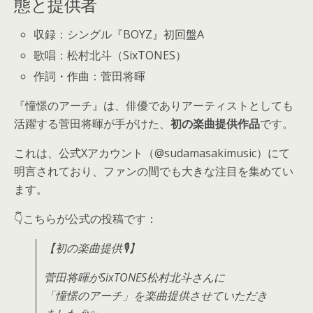
態と提供者
収録：シングル『BOYZ』初回盤A
歌唱：松村北斗（SixTONES）
作詞・作曲：菅田将暉
『憧憬のアーチ』は、俳優でありアーティストとしても
活躍する菅田将暉が手がけた、
初の楽曲提供作品
です。
これは、公式Xアカウント（@sudamasakimusic）にて
明言されており、ファンの間でも大きな注目を集めてい
ます。
👇こちらが公式の投稿です：
【初の楽曲提供🎙️】
菅田将暉がSixTONES松村北斗さんに
「憧憬のアーチ」を楽曲提供させていただき