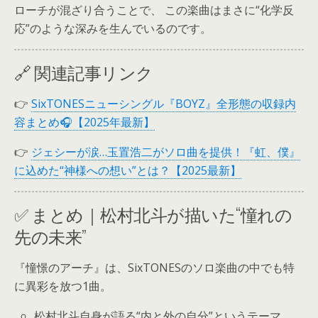
ローチが混ざり合うことで、 この楽曲はまさに“化学反
応”のような深みを生んでいるのです。
🔗 関連記事リンク
👉
SixTONESニューシングル『BOYZ』全形態の収録内
容まとめ🎧【2025年最新】
👉
ジェシーが涙…玉置浩二がソロ曲を提供！『虹、僕』
に込めた“神様への想い”とは？【2025最新】
✅ まとめ｜松村北斗が描いた“憧れの
先の未来”
『憧憬のアーチ』は、SixTONESのソロ楽曲の中でも特
に異彩を放つ1曲。
松村北斗自身が語る“内と外の自分”というテーマ