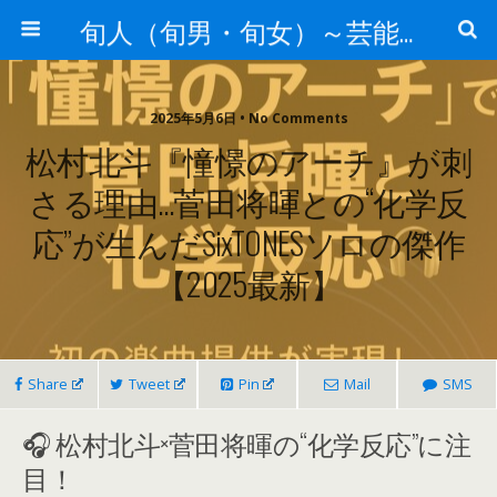
旬人（旬男・旬女）～芸能界等から旬な人・歌等の情報～
2025年5月6日 • No Comments
松村北斗『憧憬のアーチ』が刺
さる理由…菅田将暉との“化学反
応”が生んだSixTONESソロの傑作
【2025最新】
Share
Tweet
Pin
Mail
SMS
🎧 松村北斗×菅田将暉の“化学反応”に注
目！