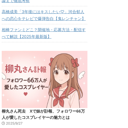
論まで徹底考察
高橋成美「3年後にはキスしたい♡」河合郁人
への恋心をテレビで爆弾告白【鬼レンチャン】
相棒ファンミどこ？開催地・応募方法・配信す
べて解説【2025年最新版】
柳丸さん死去 Xで妹が訃報、フォロワー66万
人が愛したコスプレイヤーの魅力とは
2025/9/27