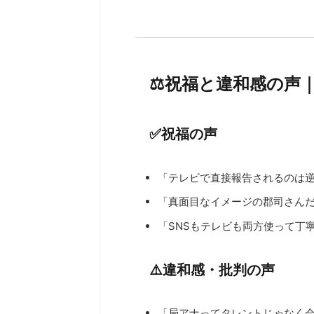
⚖️祝福と違和感の声
✅祝福の声
「テレビで直接報告されるのは
「真面目なイメージの郡司さん
「SNSもテレビも両方使って丁
⚠️違和感・批判の声
「局アナってタレントじゃなく