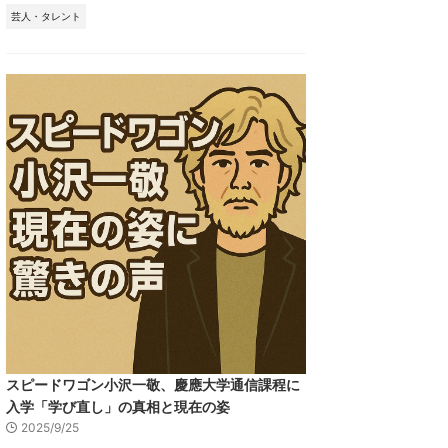
芸人・タレント
スピードワゴン小沢一敬、慶應大学通信課程に
入学「学び直し」の真相と現在の姿
2025/9/25