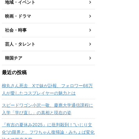
地域・イベント
映画・ドラマ
社会・時事
芸人・タレント
韓国チア
最近の投稿
柳丸さん死去 Xで妹が訃報、フォロワー66万
人が愛したコスプレイヤーの魅力とは
スピードワゴン小沢一敬、慶應大学通信課程に
入学「学び直し」の真相と現在の姿
『有吉の夏休み2025』に批判殺到！“いじり文
化”の限界と、フワちゃん復帰論・みちょぱ変化