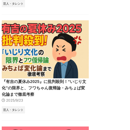
芸人・タレント
『有吉の夏休み2025』に批判殺到！“いじり文
化”の限界と、フワちゃん復帰論・みちょぱ変
化論まで徹底考察
2025/9/23
芸人・タレント