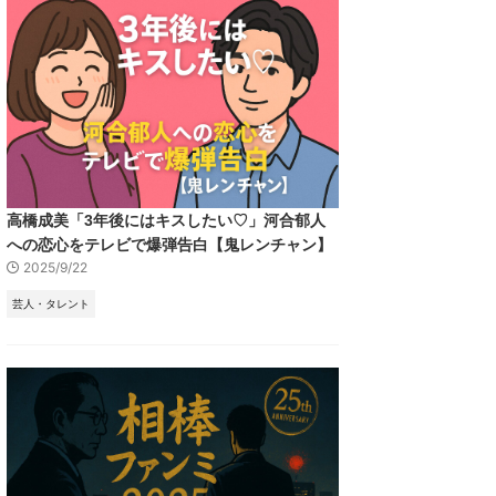
高橋成美「3年後にはキスしたい♡」河合郁人
への恋心をテレビで爆弾告白【鬼レンチャン】
2025/9/22
芸人・タレント