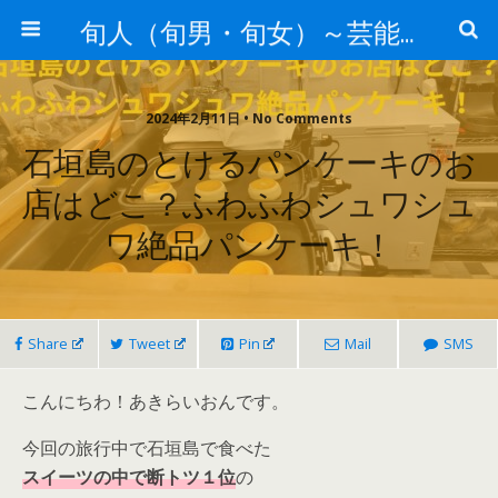
旬人（旬男・旬女）～芸能界等から旬な人・歌等の情報～
2024年2月11日 • No Comments
石垣島のとけるパンケーキのお
店はどこ？ふわふわシュワシュ
ワ絶品パンケーキ！
Share
Tweet
Pin
Mail
SMS
こんにちわ！あきらいおんです。
今回の旅行中で石垣島で食べた
スイーツの中で断トツ１位
の