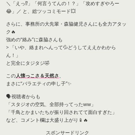
＼「えっ⁉️」「何言うてんの！？」「攻めすぎやろー
😂」／ と、総ツッコミモード💥
さらに、事務所の大先輩・森脇健児さんにも全力アタッ
ク🔥
強めの“絡み”に森脇さんも
> 「いや、絡まれへんって💦どうしてええかわから
ん！」
と完全にタジタジ🤣
この
人懐っこさ＆天然さ
、
まさに“バラエティの申し子”✨
🗣️視聴者からも
「スタジオの空気、全部持ってったww」
「千鳥とかまいたちが振り回されてて面白すぎた」
など、コメント欄は大盛り上がり📱🔥
スポンサードリンク