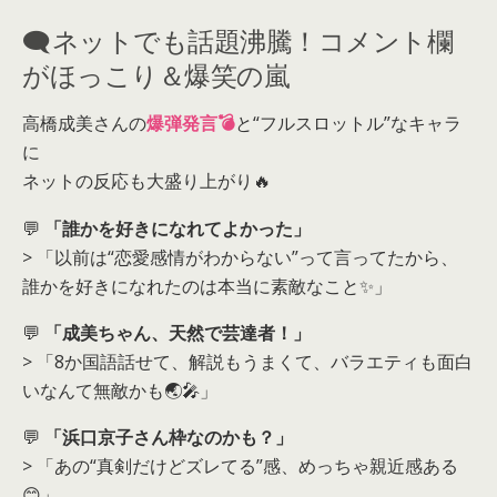
🗨️ネットでも話題沸騰！コメント欄
がほっこり＆爆笑の嵐
高橋成美さんの
爆弾発言💣
と“フルスロットル”なキャラ
に
ネットの反応も大盛り上がり🔥
💬
「誰かを好きになれてよかった」
> 「以前は“恋愛感情がわからない”って言ってたから、
誰かを好きになれたのは本当に素敵なこと✨」
💬
「成美ちゃん、天然で芸達者！」
> 「8か国語話せて、解説もうまくて、バラエティも面白
いなんて無敵かも🌏🎤」
💬
「浜口京子さん枠なのかも？」
> 「あの“真剣だけどズレてる”感、めっちゃ親近感ある
😊」