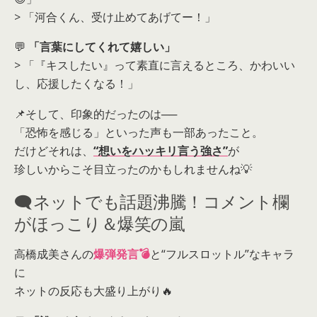
> 「河合くん、受け止めてあげてー！」
💬
「言葉にしてくれて嬉しい」
> 「『キスしたい』って素直に言えるところ、かわいい
し、応援したくなる！」
📌そして、印象的だったのは──
「恐怖を感じる」といった声も一部あったこと。
だけどそれは、
“想いをハッキリ言う強さ”
が
珍しいからこそ目立ったのかもしれませんね💡
🗨️ネットでも話題沸騰！コメント欄
がほっこり＆爆笑の嵐
高橋成美さんの
爆弾発言💣
と“フルスロットル”なキャラ
に
ネットの反応も大盛り上がり🔥