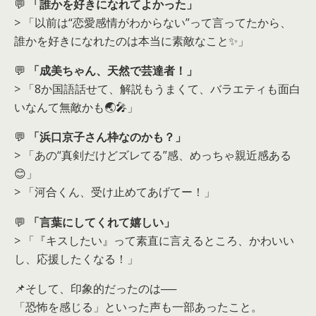
💬
「誰かを好きになれてよかった」
> 「以前は“恋愛感情がわからない”って言ってたから、
誰かを好きになれたのは本当に素敵なこと✨」
💬
「成美ちゃん、天然で芸達者！」
> 「8か国語話せて、解説もうまくて、バラエティも面白
いなんて無敵かも🌏🎤」
💬
「浜口京子さん枠なのかも？」
> 「あの“真剣だけどズレてる”感、めっちゃ親近感ある
😊」
> 「河合くん、受け止めてあげてー！」
💬
「言葉にしてくれて嬉しい」
> 「『キスしたい』って素直に言えるところ、かわいい
し、応援したくなる！」
📌そして、印象的だったのは──
「恐怖を感じる」といった声も一部あったこと。