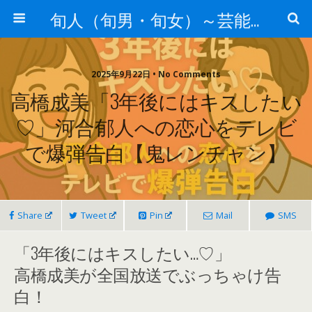
旬人（旬男・旬女）～芸能界等から旬な人・歌等の情報～
2025年9月22日 • No Comments
高橋成美「3年後にはキスしたい
♡」河合郁人への恋心をテレビ
で爆弾告白【鬼レンチャン】
Share
Tweet
Pin
Mail
SMS
「3年後にはキスしたい…♡」
高橋成美が全国放送でぶっちゃけ告
白！