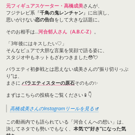
元フィギュアスケーター・高橋成美
さんが、
フジテレビ系『
千鳥の鬼レンチャン
』に出演し、
思いがけない
恋の告白
をして大きな話題に。
そのお相手は…
河合郁人さん（A.B.C-Z）
。
「3年後にはキスしたい♡」
そんなピュアで大胆な言葉を笑顔で語る姿に、
スタジオ中もネットもざわつきました😳💘
バラエティ初参戦とは思えない成美さんの“振り切りっぷ
り”は、
まさに
バラエティスターの原石
そのもの✨
まずはこちらの投稿をご覧ください📱👇
高橋成美さんのInstagramリールを見る
この動画内でも語られている「河合くんへの想い」は、
決してネタでも勢いでもなく、
本気で“好き”になった気