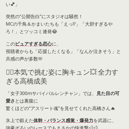
い💕」
突然の“公開告白”にスタジオは騒然！
MCの千鳥＆かまいたちも「えっ!?」「大胆すぎるや
ろ！」とツッコミ連発😂
この
ピュアすぎる恋心
に、
視聴者からも「応援したくなる」「なんか泣きそう」と
共感の声が多数🫶
🏃‍♀️本気で挑む姿に胸キュン💥 全力す
ぎる高橋成美
「女子300mサバイバルレンチャン」では、
見た目の可
愛さ
とは裏腹に
驚くほどの“アスリート魂”を見せてくれた高橋さん🔥
氷上で鍛えた
体幹・バランス感覚・爆発力
を武器に、
強豪ぞろいのレースでもまさかの快進撃💨💨