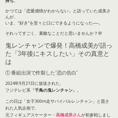
持ち
。
かつては「恋愛感情がわからない」と語っていた成美さ
んが、
いま、“好き”を堂々と口にできるようになった──。
それってすごく、素敵なことだと思いませんか？🌸
鬼レンチャンで爆発！高橋成美が語っ
た「3年後にキスしたい」その真意と
は
① 番組出演で炸裂した“恋の告白”
2024年9月21日に放送された、
フジテレビ系『
千鳥の鬼レンチャン
』。
この日は「女子300m走サバイバルレンチャン」と題さ
れた人気企画で、
元フィギュアスケーター・
高橋成美さん
が初参戦しまし