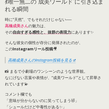
💃唯一無二の“成美ワールド”に引き込ま
れる瞬間
時に“天然”、でもそれだけじゃない──
高橋成美さん
の魅力は、
その
自由すぎる感性と、抜群の表現力
にあります✨
そんな彼女の個性が存分に発揮されたのが、
この
Instagramリール投稿
🎥
高橋成美さんのInstagram投稿を見る
📸 まるで小劇場のワンシーンのような世界観。
なにげない言葉や表情が、“成美ワールド”として昇華さ
れています💫
コメント欄でも
「意味が分からないのに笑ってしまう🤣」
「シュールだけど中毒性がある✨」