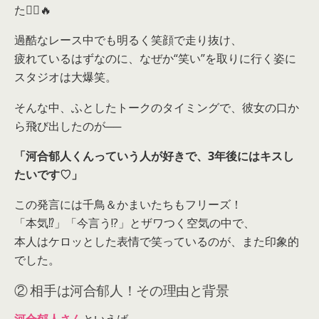
た🏃‍♀️🔥
過酷なレース中でも明るく笑顔で走り抜け、
疲れているはずなのに、なぜか“笑い”を取りに行く姿に
スタジオは大爆笑。
そんな中、ふとしたトークのタイミングで、彼女の口か
ら飛び出したのが──
「河合郁人くんっていう人が好きで、3年後にはキスし
たいです♡」
この発言には千鳥＆かまいたちもフリーズ！
「本気⁉️」「今言う!?」とザワつく空気の中で、
本人はケロッとした表情で笑っているのが、また印象的
でした。
② 相手は河合郁人！その理由と背景