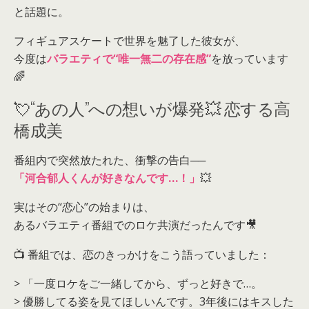
と話題に。
フィギュアスケートで世界を魅了した彼女が、
今度は
バラエティで“唯一無二の存在感”
を放っています
🌈
💘“あの人”への想いが爆発💥 恋する高
橋成美
番組内で突然放たれた、衝撃の告白──
「河合郁人くんが好きなんです…！」
💥
実はその“恋心”の始まりは、
あるバラエティ番組でのロケ共演だったんです🎥
📺 番組では、恋のきっかけをこう語っていました：
> 「一度ロケをご一緒してから、ずっと好きで…。
> 優勝してる姿を見てほしいんです。3年後にはキスした