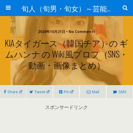
旬人（旬男・旬女）～芸能界等から旬な人・歌等の情報～
2020年10月21日 • No Comments
KIAタイガース（韓国チア）の ギ
ムハンナ の Wiki風プロフ（SNS・
動画・画像まとめ）
Share
Tweet
Pin
Mail
SMS
スポンサードリンク