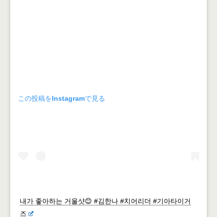
この投稿をInstagramで見る
내가 좋아하는 거울샷😊 #김한나 #치어리더 #기아타이거
즈