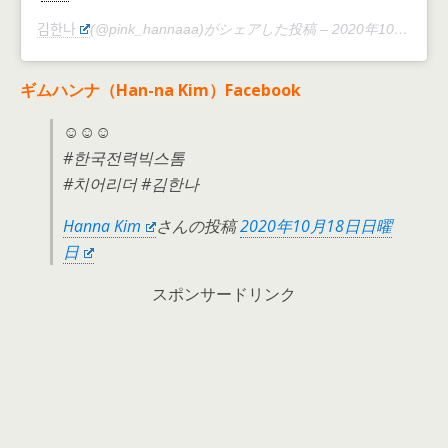
김한나
(@pink_hannaaa)がシェアした投稿 –
2020年10月月15日午後7時28分PDT
ギムハンナ（Han-na Kim）Facebook
☺️☺️☺️
#한국전력빅스톰
#치어리더 #김한나
Hanna Kim
さんの投稿
2020年10月18日日曜
日
スポンサードリンク