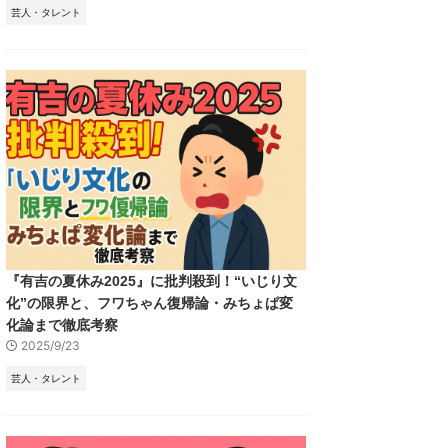
芸人・タレント
『有吉の夏休み2025』に批判殺到！“いじり文
化”の限界と、フワちゃん復帰論・みちょぱ変
化論まで徹底考察
2025/9/23
芸人・タレント