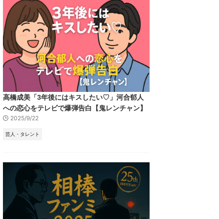
高橋成美「3年後にはキスしたい♡」河合郁人
への恋心をテレビで爆弾告白【鬼レンチャン】
2025/9/22
芸人・タレント