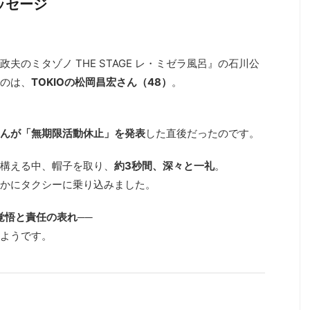
ッセージ
のミタゾノ THE STAGE レ・ミゼラ風呂』の石川公
のは、
TOKIOの松岡昌宏さん（48）
。
んが「無期限活動休止」を発表
した直後だったのです。
ち構える中、帽子を取り、
約3秒間、深々と一礼
。
かにタクシーに乗り込みました。
覚悟と責任の表れ
──
ようです。