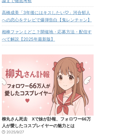
論まで徹底考察
高橋成美「3年後にはキスしたい♡」河合郁人
への恋心をテレビで爆弾告白【鬼レンチャン】
相棒ファンミどこ？開催地・応募方法・配信す
べて解説【2025年最新版】
柳丸さん死去 Xで妹が訃報、フォロワー66万
人が愛したコスプレイヤーの魅力とは
2025/9/27