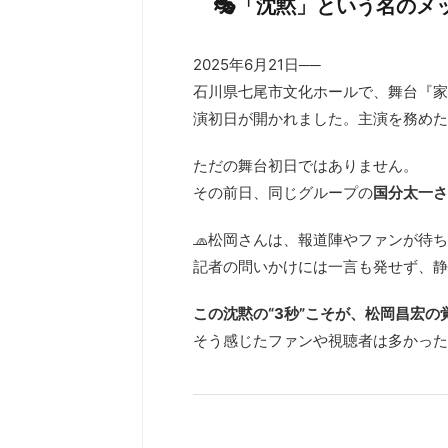
🎭「沈黙」という名のメ
2025年6月21日──
石川県七尾市文化ホールで、舞台『家政夫
演初日が開かれました。主演を務めた
ただの舞台初日ではありません。
その前日、同じグループの
国分太一さ
🧢松岡さんは、報道陣やファンが待
記者の問いかけには一言も発せず、静
この沈黙の“3秒”こそが、松岡昌宏の
そう感じたファンや視聴者は多かった