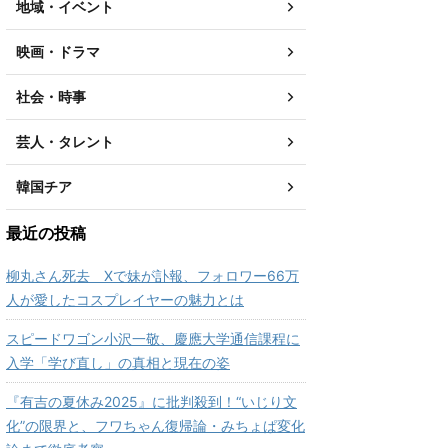
地域・イベント
映画・ドラマ
社会・時事
芸人・タレント
韓国チア
最近の投稿
柳丸さん死去 Xで妹が訃報、フォロワー66万
人が愛したコスプレイヤーの魅力とは
スピードワゴン小沢一敬、慶應大学通信課程に
入学「学び直し」の真相と現在の姿
『有吉の夏休み2025』に批判殺到！“いじり文
化”の限界と、フワちゃん復帰論・みちょぱ変化