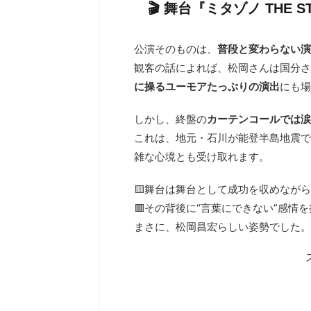
🎬 舞台『ミタゾノ THE
公演そのものは、
普段と変わらない演
観客の話によれば、松岡さんは国分さ
に操るユーモアたっぷりの演出
にも場
しかし、終盤の
カーテンコールでは涙
これは、地元・石川が能登半島地震で
雑な心境とも受け取れます。
🟨舞台は舞台として成功を収めなが
🟥その背後に“言葉にできない”感情
まさに、松岡昌宏らしい姿勢でした。