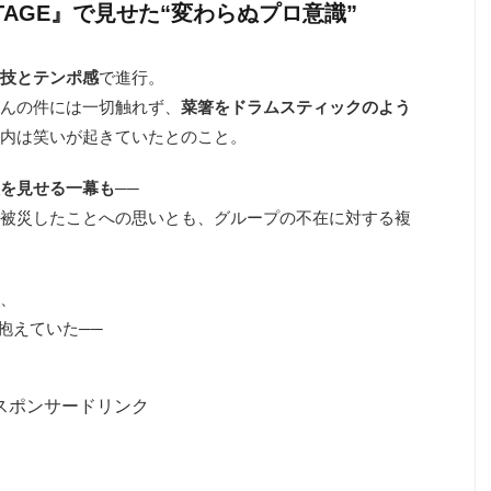
 STAGE』で見せた“変わらぬプロ意識”
技とテンポ感
で進行。
んの件には一切触れず、
菜箸をドラムスティックのよう
内は笑いが起きていたとのこと。
を見せる一幕も
──
被災したことへの思いとも、グループの不在に対する複
ら、
を抱えていた──
スポンサードリンク