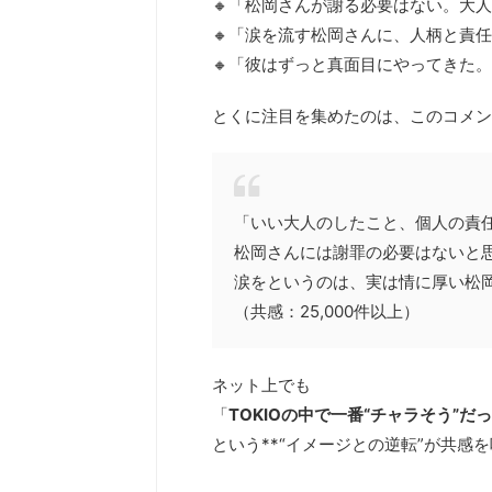
🔸「松岡さんが謝る必要はない。大
🔸「涙を流す松岡さんに、人柄と責
🔸「彼はずっと真面目にやってきた
とくに注目を集めたのは、このコメント
「いい大人のしたこと、個人の責
松岡さんには謝罪の必要はないと
涙をというのは、実は情に厚い松
（共感：25,000件以上）
ネット上でも
「
TOKIOの中で一番“チャラそう”
という**“イメージとの逆転”が共感