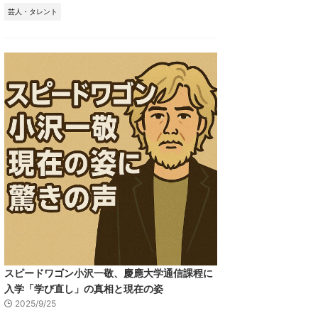
芸人・タレント
スピードワゴン小沢一敬、慶應大学通信課程に
入学「学び直し」の真相と現在の姿
2025/9/25