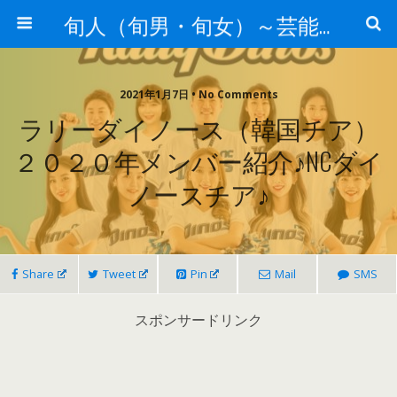
旬人（旬男・旬女）～芸能界等から旬な人・歌等の情報～
2021年1月7日 • No Comments
ラリーダイノース（韓国チア）
２０２０年メンバー紹介♪NCダイ
ノースチア♪
Share
Tweet
Pin
Mail
SMS
スポンサードリンク