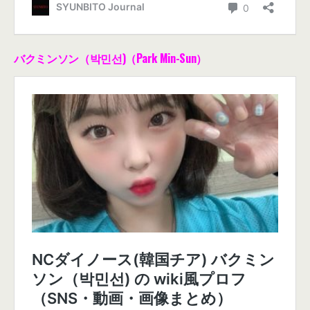
バクミンソン（박민선)（Park Min-Sun）