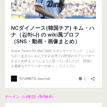
ナヘイン（나혜인)（Na Hye-In）