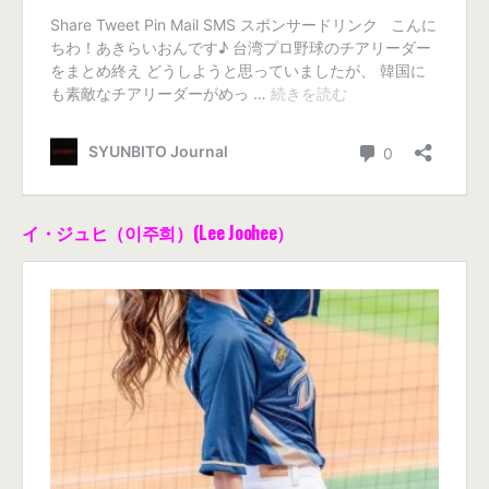
イ・ジュヒ（이주희）(Lee Joohee）