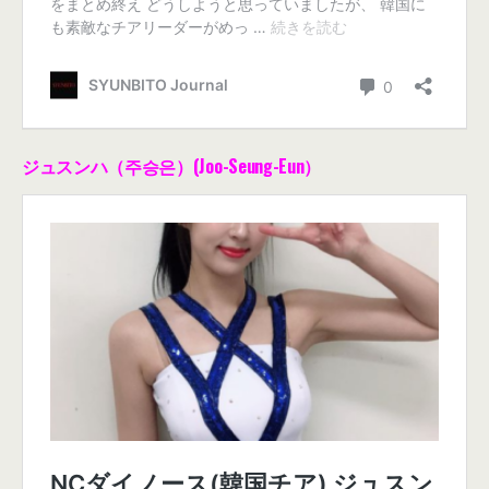
ジュスンハ（주승은）(Joo-Seung-Eun）