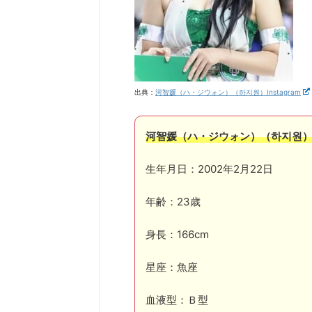
出典：
河智媛（ハ・ジウォン）（하지원）Instagram
河智媛（ハ・ジウォン）（하지원）HA
生年月日：2002年2月22日
年齢：23歳
身長：166cm
星座：魚座
血液型：Ｂ型