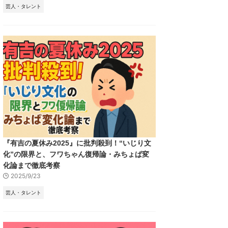
芸人・タレント
『有吉の夏休み2025』に批判殺到！“いじり文
化”の限界と、フワちゃん復帰論・みちょぱ変
化論まで徹底考察
2025/9/23
芸人・タレント