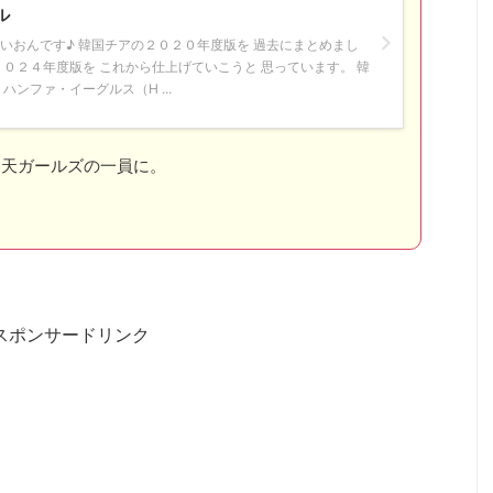
ル
いおんです♪ 韓国チアの２０２０年度版を 過去にまとめまし
２０２４年度版を これから仕上げていこうと 思っています。 韓
ハンファ・イーグルス（H ...
楽天ガールズの一員に。
スポンサードリンク