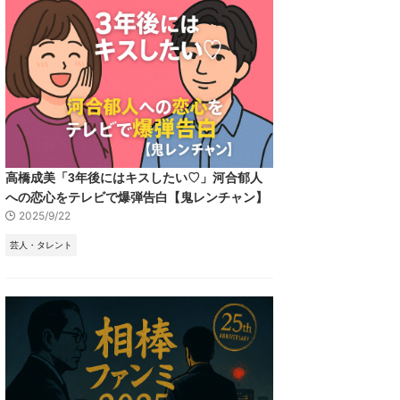
高橋成美「3年後にはキスしたい♡」河合郁人
への恋心をテレビで爆弾告白【鬼レンチャン】
2025/9/22
芸人・タレント