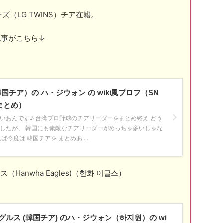
（LG TWINS）チア在籍。
の記事がこちら↓
国チア）の ハ・ジウォン の wiki風プロフ（SN
まとめ）
いおんです♪ 台湾プロ野球のチアリーダーをまとめ終え どう
したが、 韓国にも素敵なチアリーダーがめっちゃ多いじゃな
ば今度は 韓国チアを まとめあ ...
anwha Eagles)（한화 이글스）
ルス (韓国チア) のハ・ジウォン（하지원）の wi