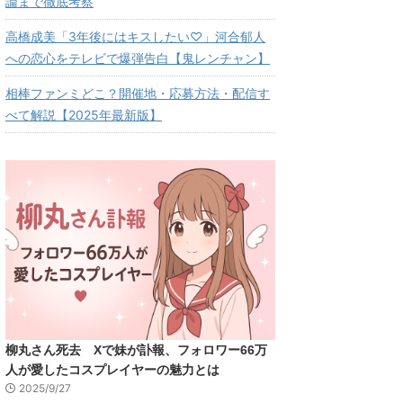
論まで徹底考察
高橋成美「3年後にはキスしたい♡」河合郁人
への恋心をテレビで爆弾告白【鬼レンチャン】
相棒ファンミどこ？開催地・応募方法・配信す
べて解説【2025年最新版】
柳丸さん死去 Xで妹が訃報、フォロワー66万
人が愛したコスプレイヤーの魅力とは
2025/9/27