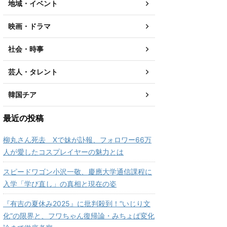
地域・イベント
映画・ドラマ
社会・時事
芸人・タレント
韓国チア
最近の投稿
柳丸さん死去 Xで妹が訃報、フォロワー66万
人が愛したコスプレイヤーの魅力とは
スピードワゴン小沢一敬、慶應大学通信課程に
入学「学び直し」の真相と現在の姿
『有吉の夏休み2025』に批判殺到！“いじり文
化”の限界と、フワちゃん復帰論・みちょぱ変化