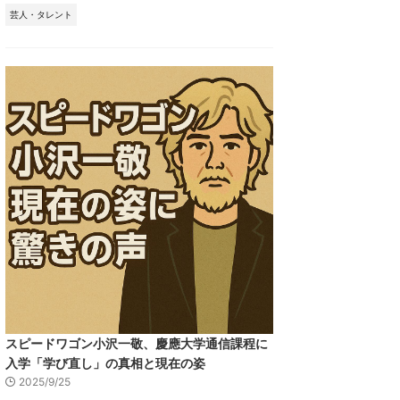
芸人・タレント
スピードワゴン小沢一敬、慶應大学通信課程に
入学「学び直し」の真相と現在の姿
2025/9/25