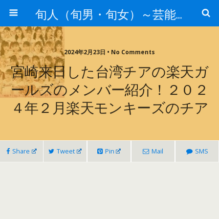
旬人（旬男・旬女）～芸能界等から旬な人・歌等の情報～
2024年2月23日 • No Comments
宮崎来日した台湾チアの楽天ガ
ールズのメンバー紹介！２０２
４年２月楽天モンキーズのチア
Share
Tweet
Pin
Mail
SMS