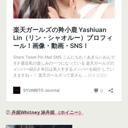
②
卉妮Whitney 涂卉妮 （ホイニー）