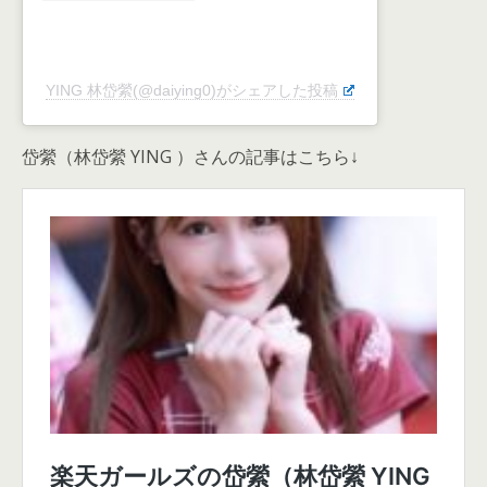
YING 林岱縈(@daiying0)がシェアした投稿
岱縈（林岱縈 YING ）さんの記事はこちら↓