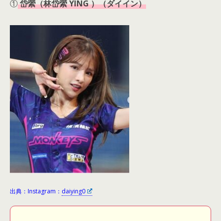
①
岱縈（林岱縈 YING ）（ダイイン）
出典：Instagram：
daiying0