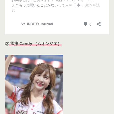
③
孟潔 Candy （ムオンジエ）