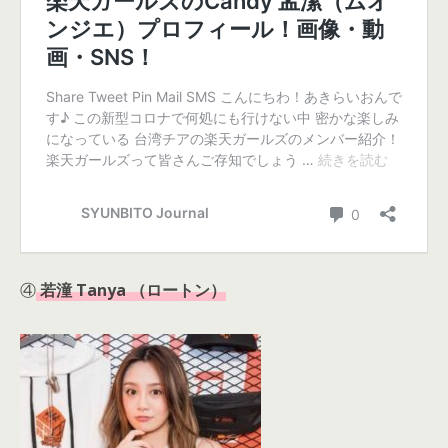
④
若潼 Tanya （ロートン）