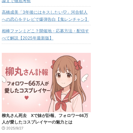
論まで徹底考察
高橋成美「3年後にはキスしたい♡」河合郁人
への恋心をテレビで爆弾告白【鬼レンチャン】
相棒ファンミどこ？開催地・応募方法・配信す
べて解説【2025年最新版】
柳丸さん死去 Xで妹が訃報、フォロワー66万
人が愛したコスプレイヤーの魅力とは
2025/9/27