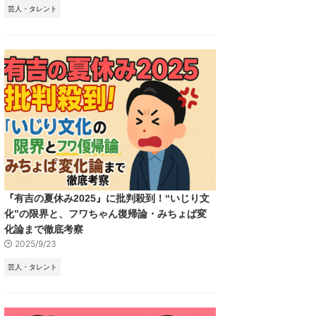
芸人・タレント
『有吉の夏休み2025』に批判殺到！“いじり文
化”の限界と、フワちゃん復帰論・みちょぱ変
化論まで徹底考察
2025/9/23
芸人・タレント