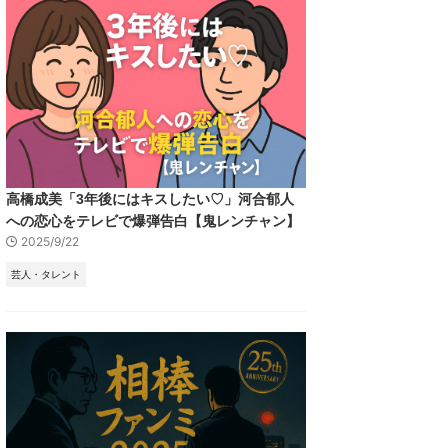
高橋成美「3年後にはキスしたい♡」河合郁人
への恋心をテレビで爆弾告白【鬼レンチャン】
2025/9/22
芸人・タレント