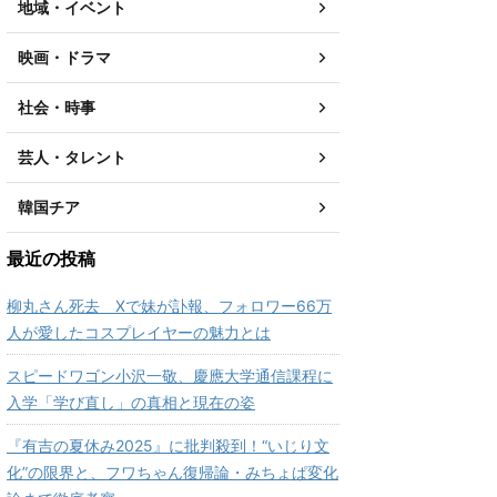
地域・イベント
映画・ドラマ
社会・時事
芸人・タレント
韓国チア
最近の投稿
柳丸さん死去 Xで妹が訃報、フォロワー66万
人が愛したコスプレイヤーの魅力とは
スピードワゴン小沢一敬、慶應大学通信課程に
入学「学び直し」の真相と現在の姿
『有吉の夏休み2025』に批判殺到！“いじり文
化”の限界と、フワちゃん復帰論・みちょぱ変化