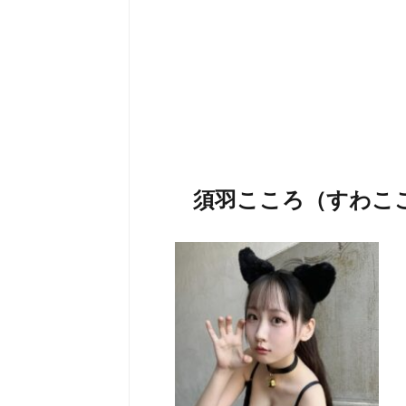
須羽こころ（すわこ