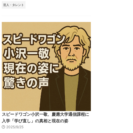
芸人・タレント
スピードワゴン小沢一敬、慶應大学通信課程に
入学「学び直し」の真相と現在の姿
2025/9/25