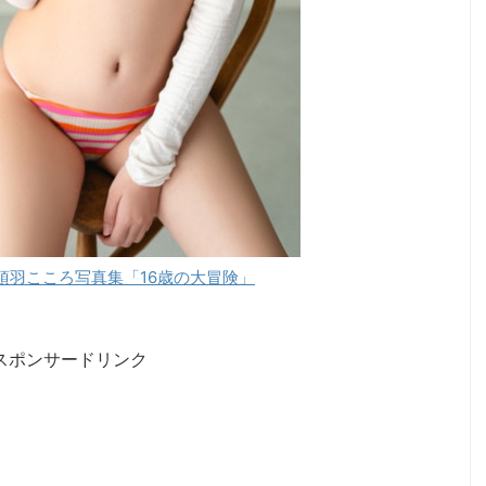
K】須羽こころ写真集「16歳の大冒険」
スポンサードリンク