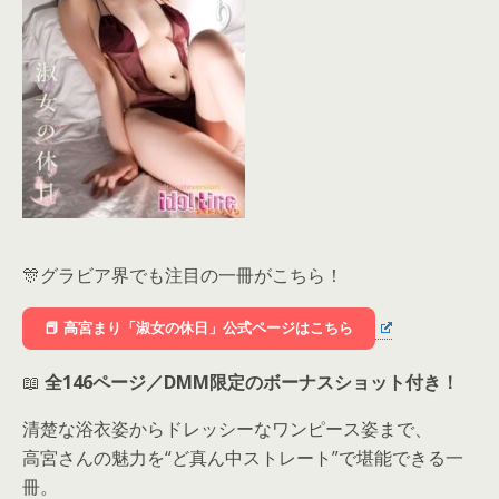
🎊グラビア界でも注目の一冊がこちら！
📕 高宮まり「淑女の休日」公式ページはこちら
📖
全146ページ／DMM限定のボーナスショット付き！
清楚な浴衣姿からドレッシーなワンピース姿まで、
高宮さんの魅力を“ど真ん中ストレート”で堪能できる一
冊。