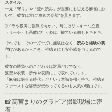
スタイル
。
一見「守り」や「流れ読み」が重要にも思える麻雀にお
いて、彼女は常に“攻めの姿勢”を貫きます。
🀄ドラや役牌に強気で向かい、時にはリスキーな立直
（リーチ）も果敢に行く姿は、観ている側もドキドキ。
それでも、その一打一打に無駄はなく、
読みと経験の裏
付け
があるからこそ、視聴者にも安心感を与えるので
す。
彼女の勝負へのこだわりは対局だけでなく、
髪型や衣装、所作や表情にまで表れています。
「麻雀は魅せる時代」だという意識を強く持ち、視聴者
ファーストな姿勢が伝わってくるのも人気の理由です。
📸 高宮まりのグラビア撮影現場に密
着！