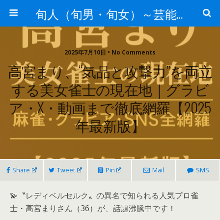
旬人（旬男・旬女）～芸能界等から旬な人・歌等の情報～
2025年7月10日 • No Comments
高宮まり、“気品と攻撃力”を両立
する美女雀士の現在地｜グラビ
ア・X・動画まで徹底網羅【2025
年最新版】
Share
Tweet
Pin
Mail
SMS
💫〝レディベルセルク〟の異名で知られる人気プロ雀
士・高宮まりさん（36）が、話題沸騰中です！