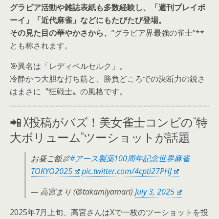
グラビア活動や雑誌表紙も多数経験し、「週刊プレイボ
ーイ」「近代麻雀」などにもたびたび登場。
その見た目の華やかさから、
“グラビア界最強の雀士”**
とも称されます。
🎯異名は「レディベルセルク」。
冷静かつ大胆な打ち筋と、勝負どころでの決断力の鋭さ
はまさに〝狂戦士〟の風格です。
📲 X投稿がバズ！美女雀士コンビの“特
大ボリューム”ツーショットが話題
お昼ご飯🍖
#アース製薬100周年記念世界麻雀
TOKYO2025
pic.twitter.com/4cpti27PHJ
— 高宮まり (@takamiyamari)
July 3, 2025
2025年7月上旬、高宮さんはXで一枚のツーショットを投