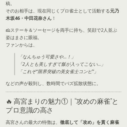
稿。
そのお相手は、現在同じくプロ雀士として活動する
元乃
木坂46・中田花奈さん
！
🧀ステーキ＆ソーセージを両手に持ち、笑顔で2人並ぶ
姿はまさに眼福。
ファンからは、
「なんちゅう可愛さや…！」
「2人とも美しすぎて飯が入ってこない…」
「これぞ“限界突破の美女雀士コンビ”」
などの声が殺到し、数時間でバズ拡散状態に。
🔥 高宮まりの魅力①｜“攻めの麻雀”と
プロ意識の高さ
高宮さんの最大の特徴は、
徹底して「攻め」を貫く麻雀