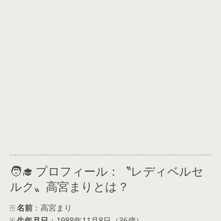
🧑‍🎓 プロフィール：〝レディベルセ
ルク〟高宮まりとは？
🀄
名前
：高宮まり
🀄
生年月日
：1988年11月8日（36歳）