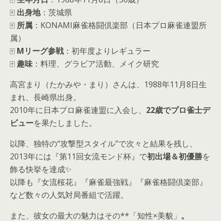
🀄
出身地
：茨城県
🀄
所属
：KONAMI麻雀格闘倶楽部（日本プロ麻雀連盟所
属）
🀄
Mリーグ参戦
：初年度よりレギュラー
🀄
趣味
：料理、グラビア活動、メイク研究
高宮まり（たかみや・まり）さんは、1988年11月8日生
まれ、長崎県出身。
2010年に日本プロ麻雀連盟に入会し、
22歳でプロ雀士デ
ビュー
を果たしました。
以降、独特の“攻撃型スタイル”で次々と結果を残し、
2013年には『第11回女流モンド杯』で
初出場＆初優勝
を
飾る快挙を達成✨
以降も『女流桜花』『麻雀最強戦』『麻雀格闘倶楽部』
など数々の人気対局番組で活躍。
また、彼女の最大の魅力はその**「知性×美貌」
。