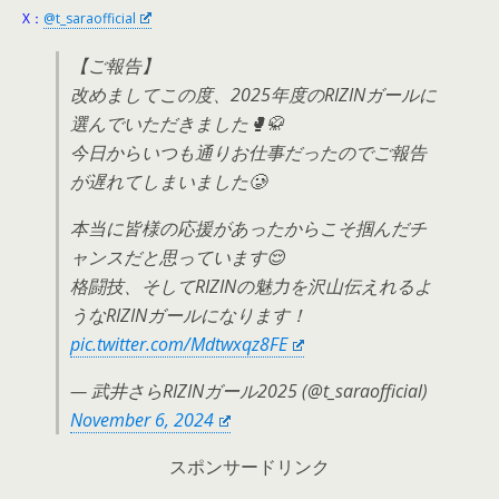
X：
@t_saraofficial
【ご報告】
改めましてこの度、2025年度のRIZINガールに
選んでいただきました🥊🥋
今日からいつも通りお仕事だったのでご報告
が遅れてしまいました🥲
本当に皆様の応援があったからこそ掴んだチ
ャンスだと思っています😌
格闘技、そしてRIZINの魅力を沢山伝えれるよ
うなRIZINガールになります！
pic.twitter.com/Mdtwxqz8FE
— 武井さらRIZINガール2025 (@t_saraofficial)
November 6, 2024
スポンサードリンク