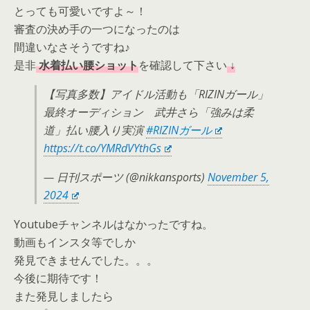
とっても可愛いですよ～！
審査の決め手の一つになったのは
間違いなさそうですね♪
是非
水着払い腰ショット
を確認して下さい
↓
【写真多数】アイドル活動も「RIZINガール」
最終オーディション 武井さら「強みは柔
道」払い腰入り実演
#RIZINガール
https://t.co/YMRdVYthGs
— 日刊スポーツ (@nikkansports)
November 5,
2024
Youtubeチャンネルはなかったですね。
動画もインスタ等でしか
発見できませんでした。。。
今後に期待です！
また発見しましたら