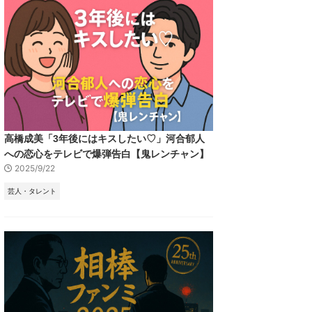
高橋成美「3年後にはキスしたい♡」河合郁人
への恋心をテレビで爆弾告白【鬼レンチャン】
2025/9/22
芸人・タレント