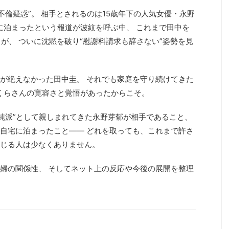
不倫疑惑”。 相手とされるのは15歳年下の人気女優・永野
宅に泊まったという報道が波紋を呼ぶ中、 これまで田中を
が、 ついに沈黙を破り“慰謝料請求も辞さない”姿勢を見
が絶えなかった田中圭。 それでも家庭を守り続けてきた
くらさんの寛容さと覚悟があったからこそ。
清純派”として親しまれてきた永野芽郁が相手であること、
自宅に泊まったこと―― どれを取っても、これまで許さ
じる人は少なくありません。
婦の関係性、 そしてネット上の反応や今後の展開を整理