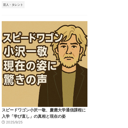
芸人・タレント
スピードワゴン小沢一敬、慶應大学通信課程に
入学「学び直し」の真相と現在の姿
2025/9/25