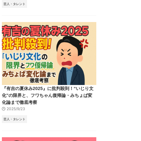
芸人・タレント
『有吉の夏休み2025』に批判殺到！“いじり文
化”の限界と、フワちゃん復帰論・みちょぱ変
化論まで徹底考察
2025/9/23
芸人・タレント