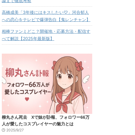
論まで徹底考察
高橋成美「3年後にはキスしたい♡」河合郁人
への恋心をテレビで爆弾告白【鬼レンチャン】
相棒ファンミどこ？開催地・応募方法・配信す
べて解説【2025年最新版】
柳丸さん死去 Xで妹が訃報、フォロワー66万
人が愛したコスプレイヤーの魅力とは
2025/9/27