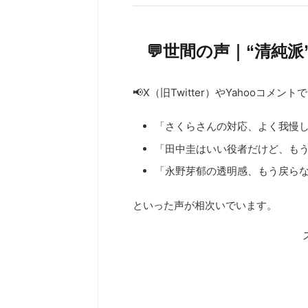
💬世間の声｜“清純
📢X（旧Twitter）やYahooコメント
「さくらさんの対応、よく我慢
「田中圭はいい役者だけど、も
「永野芽郁の透明感、もう戻ら
といった声が相次いでいます。