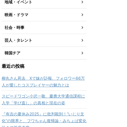
地域・イベント
映画・ドラマ
社会・時事
芸人・タレント
韓国チア
最近の投稿
柳丸さん死去 Xで妹が訃報、フォロワー66万
人が愛したコスプレイヤーの魅力とは
スピードワゴン小沢一敬、慶應大学通信課程に
入学「学び直し」の真相と現在の姿
『有吉の夏休み2025』に批判殺到！“いじり文
化”の限界と、フワちゃん復帰論・みちょぱ変化