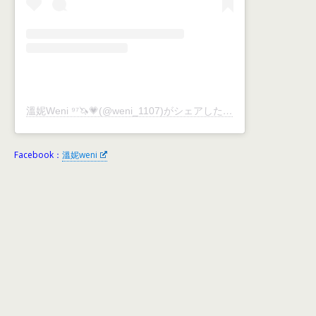
溫妮Weni ⁹⁷🦄💗(@weni_1107)がシェアした投稿
Facebook：
溫妮weni