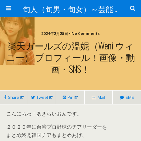
旬人（旬男・旬女）～芸能界等から旬な人・歌等の情報～
2024年2月25日 • No Comments
楽天ガールズの溫妮（Weni ウィ
ニー） プロフィール！画像・動
画・SNS！
Share
Tweet
Pin
Mail
SMS
こんにちわ！あきらいおんです。
２０２０年に台湾プロ野球のチアリーダーを
まとめ終え韓国チアもまとめあげ、