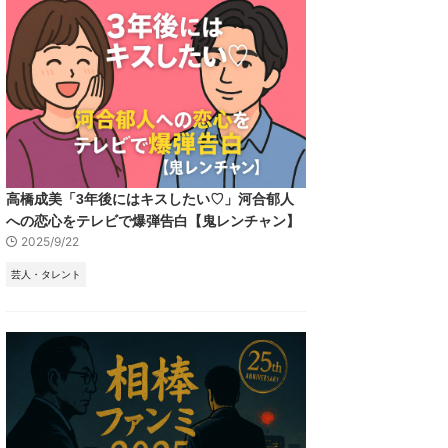
高橋成美「3年後にはキスしたい♡」河合郁人
への恋心をテレビで爆弾告白【鬼レンチャン】
2025/9/22
芸人・タレント