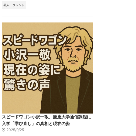
芸人・タレント
スピードワゴン小沢一敬、慶應大学通信課程に
入学「学び直し」の真相と現在の姿
2025/9/25