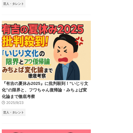
芸人・タレント
『有吉の夏休み2025』に批判殺到！“いじり文
化”の限界と、フワちゃん復帰論・みちょぱ変
化論まで徹底考察
2025/9/23
芸人・タレント