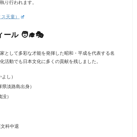
執り行われます。
ィス天童）
 🧑‍🎓🎭
家として多彩な才能を発揮した昭和・平成を代表する名
化活動でも日本文化に多くの貢献を残しました。
かよし）
兵庫県淡路島出身）
歳没）
英文科中退