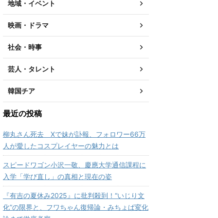
地域・イベント
映画・ドラマ
社会・時事
芸人・タレント
韓国チア
最近の投稿
柳丸さん死去 Xで妹が訃報、フォロワー66万
人が愛したコスプレイヤーの魅力とは
スピードワゴン小沢一敬、慶應大学通信課程に
入学「学び直し」の真相と現在の姿
『有吉の夏休み2025』に批判殺到！“いじり文
化”の限界と、フワちゃん復帰論・みちょぱ変化