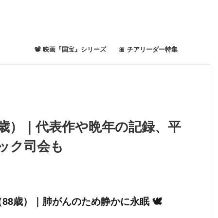
📽 映画『国宝』シリーズ
🎀 チアリーダー特集
8歳）｜代表作や晩年の記録、平
ック司会も
8歳）｜肺がんのため静かに永眠 🕊️