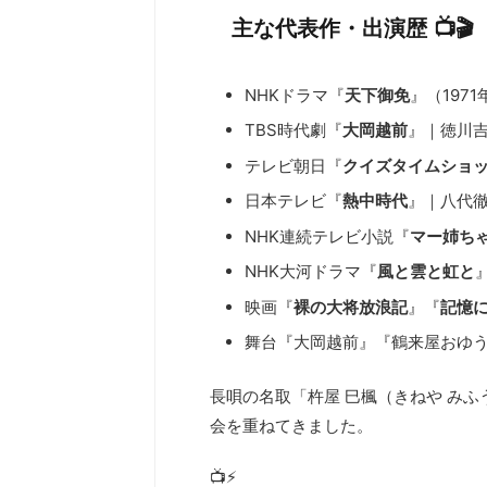
主な代表作・出演歴 📺🎬
NHKドラマ『
天下御免
』（197
TBS時代劇『
大岡越前
』｜徳川吉
テレビ朝日『
クイズタイムショ
日本テレビ『
熱中時代
』｜八代
NHK連続テレビ小説『
マー姉ち
NHK大河ドラマ『
風と雲と虹と
映画『
裸の大将放浪記
』『
記憶
舞台『大岡越前』『鶴来屋おゆ
長唄の名取「杵屋 巳楓（きねや み
会を重ねてきました。
📺⚡