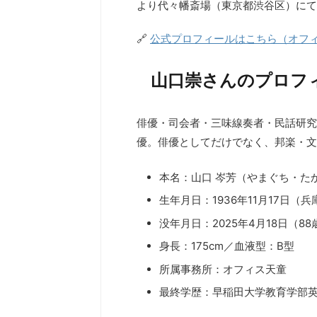
より代々幡斎場（東京都渋谷区）にて
🔗
公式プロフィールはこちら（オフ
山口崇さんのプロフィール
俳優・司会者・三味線奏者・民話研究
優。俳優としてだけでなく、邦楽・文
本名：山口 岑芳（やまぐち・た
生年月日：1936年11月17日（
没年月日：2025年4月18日（88
身長：175cm／血液型：B型
所属事務所：オフィス天童
最終学歴：早稲田大学教育学部