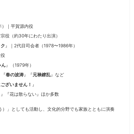
1年）｜平賀源内役
宗役（約30年にわたり出演）
ック
』｜2代目司会者（1978〜1986年）
徹役
ゃん
』（1979年）
』『
春の波涛
』『
元禄繚乱
』など
にございません！
』
う』『花は散らない』ほか多数
ふう）」としても活動し、文化的分野でも家族とともに演奏