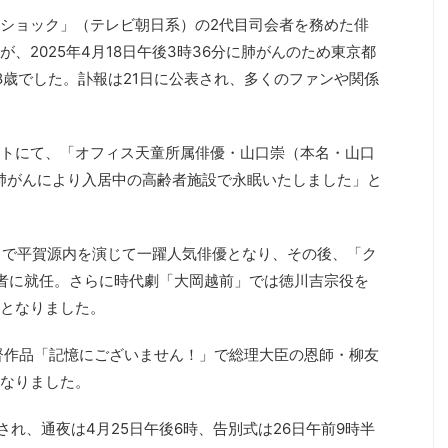
ショック」（テレビ朝日系）の2代目司会者を務めた俳
、2025年4月18日午後3時36分に肺がんのため東京都
8歳でした。訃報は21日に公表され、多くのファンや関係
トにて、「オフィス天童所属俳優・山口崇（本名・山口
6分 肺がんにより入居中の高齢者施設で永眠いたしました」と
」で平賀源内を演じて一躍人気俳優となり、その後、「ク
者に就任。さらに時代劇「大岡越前」では徳川吉宗役を
となりました。
監督作品「記憶にございません！」で総理大臣の恩師・柳友
なりました。
され、通夜は4月25日午後6時、告別式は26日午前9時半