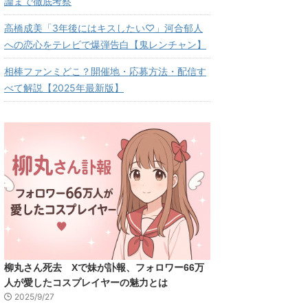
論まで徹底考察
高橋成美「3年後にはキスしたい♡」河合郁人
への恋心をテレビで爆弾告白【鬼レンチャン】
相棒ファンミどこ？開催地・応募方法・配信す
べて解説【2025年最新版】
柳丸さん死去 Xで妹が訃報、フォロワー66万
人が愛したコスプレイヤーの魅力とは
2025/9/27