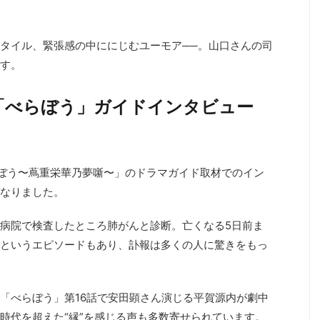
タイル、緊張感の中ににじむユーモア──。山口さんの司
す。
「べらぼう」ガイドインタビュー
べらぼう〜蔦重栄華乃夢噺〜」のドラマガイド取材でのイン
なりました。
病院で検査したところ肺がんと診断。亡くなる5日前ま
というエピソードもあり、訃報は多くの人に驚きをもっ
「べらぼう」第16話で安田顕さん演じる平賀源内が劇中
時代を超えた“縁”を感じる声も多数寄せられています。