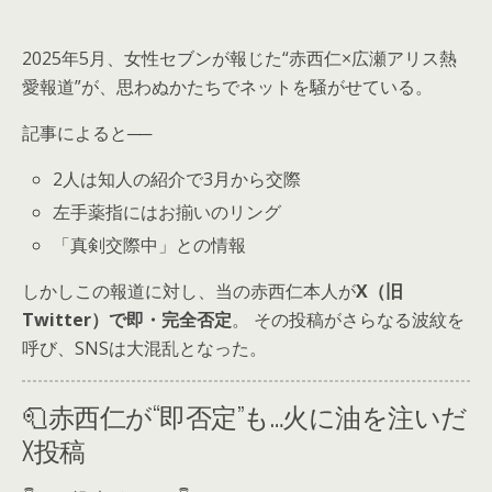
2025年5月、女性セブンが報じた“赤西仁×広瀬アリス熱
愛報道”が、思わぬかたちでネットを騒がせている。
記事によると──
2人は知人の紹介で3月から交際
左手薬指にはお揃いのリング
「真剣交際中」との情報
しかしこの報道に対し、当の赤西仁本人が
X（旧
Twitter）で即・完全否定
。 その投稿がさらなる波紋を
呼び、SNSは大混乱となった。
🧻赤西仁が“即否定”も…火に油を注いだ
X投稿