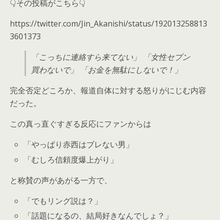
👇その投稿がこちら👇
https://twitter.com/Jin_Akanishi/status/192013258813
3601373
「こっちに連絡すら来てない」 「女性セブン
買わないで」 「お金を無駄にしないで！」
完全否定どころか、報道自体に対する怒りがにじむ内容
だった。
この真っ直ぐすぎる反応にファンからは
「やっぱり赤西はブレない男」
「むしろ信頼度爆上がり」
と称賛の声があがる一方で、
「でもリング説は？」
「話題になるの、結局好きなんでしょ？」