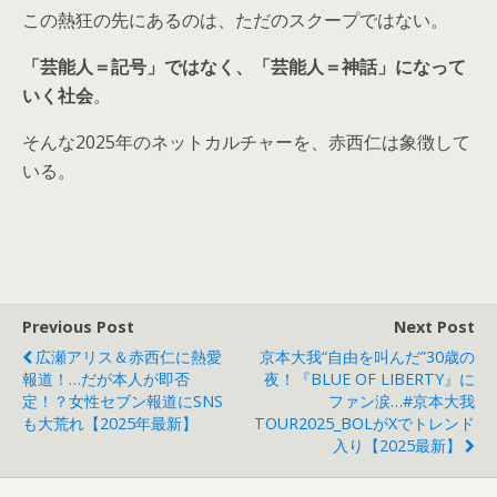
この熱狂の先にあるのは、ただのスクープではない。
「芸能人＝記号」ではなく、「芸能人＝神話」になって
いく社会
。
そんな2025年のネットカルチャーを、赤西仁は象徴して
いる。
Previous Post
Next Post
広瀬アリス＆赤西仁に熱愛
京本大我“自由を叫んだ”30歳の
報道！…だが本人が即否
夜！『BLUE OF LIBERTY』に
定！？女性セブン報道にSNS
ファン涙…#京本大我
も大荒れ【2025年最新】
TOUR2025_BOLがXでトレンド
入り【2025最新】