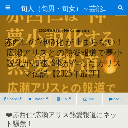
旬人（旬男・旬女）～芸能界等から旬な人・歌等の情報～
2025年5月8日 • No Comments
赤西仁の“神格化”が止まらない！
広瀬アリスとの熱愛報道で夢小
説化が加速…SNSが作ったカリス
マ伝説【2025年最新】
Share
Tweet
Pin
Mail
SMS
❤️赤西仁×広瀬アリス熱愛報道にネッ
ト騒然！