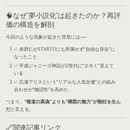
🧠なぜ“夢小説化”は起きたのか？再評
価の構造を解剖
今回のような現象が起きた背景には──
✅ 赤西仁がSTARTOにも所属せず“自由な存在”に
なったこと
✅ 平成ジャニーズ神話がZ世代に“エモく”見えて
いる
✅ 広瀬アリスという“リアルな人気女優”との組み
合わせが“物語性”を高めた
つまり、
“報道の真偽”よりも“構図の魅力”が熱狂を生ん
だ
と言える。
🔗関連記事リンク