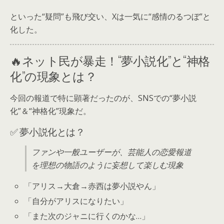
といった“疑問”も飛び交い、Xは一気に“感情のるつぼ”と
化した。
🔥ネット民が暴走！“夢小説化”と“神格
化”の現象とは？
今回の報道で特に顕著だったのが、SNSでの“夢小説
化”＆“神格化”現象だ。
✅ 夢小説化とは？
ファンや一般ユーザーが、芸能人の恋愛報道
を理想の物語のように妄想して楽しむ現象
「アリス→大倉→赤西は夢小説やん」
「自分がアリスになりたい」
「また次のジャニに行くのかな…」