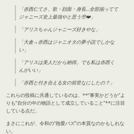
「赤西仁てさ、歌・顔面・身長…全部揃ってて
ジャニーズ史上最強やと思う🥹❤️」
「アリスちゃんジャニーズ好きやな」
「大倉→赤西はジャニオタの夢小説でしかな
い」
「アリスは美人だから納得。でも私は赤西く
んがいい」
「赤西と付き合える女の前世なにしたの？」
これらの投稿に共通しているのは、**“事実かどうか”よ
りも“自分の中の物語として成立していること”**に注目
している点だ。
まさにこれが、令和の“熱愛バズ”の本質なのかもしれな
い。