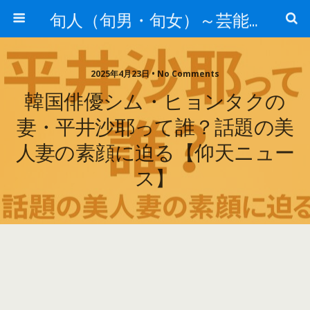
旬人（旬男・旬女）～芸能界等から旬な人・歌等の情報～
2025年4月23日 • No Comments
韓国俳優シム・ヒョンタクの
妻・平井沙耶って誰？話題の美
人妻の素顔に迫る【仰天ニュー
ス】