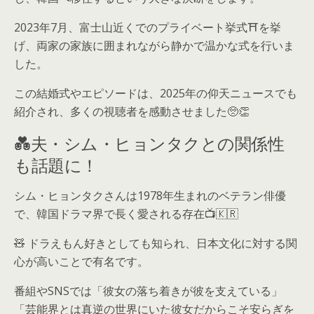
2023年7月、富士山近くでのプライベート挙式⛩️を挙
げ、両家の家族に囲まれながら静かで温かな式を行いま
した。
この結婚式やエピソードは、2025年の仰天ニュースでも
紹介され、多くの視聴者を感動させました🥺👏
💑夫・シム・ヒョンタクとの関係性
も話題に！
シム・ヒョンタクさんは1978年生まれのベテラン俳優
で、韓国ドラマ界で長く愛される存在📺🇰🇷
🧸 ドラえもん好きとしても知られ、日本文化に対する関
心が高いことで有名です。
番組やSNSでは「彼女の落ち着きが彼を支えている」
「芸能界とは真逆の世界にいた彼女だからこそ安らぎを