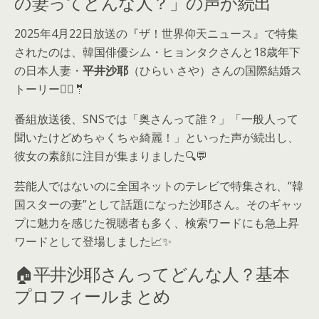
の妻ってどんな人？」の声が続出
2025年4月22日放送の『ザ！世界仰天ニュース』で特集
されたのは、韓国俳優シム・ヒョンタクさんと18歳年下
の日本人妻・
平井沙耶
（ひらい さや）さんの国際結婚ス
トーリー👰‍♀️🤵
番組放送後、SNSでは「奥さんって誰？」「一般人って
聞いたけどめちゃくちゃ綺麗！」といった声が続出し、
彼女の素顔に注目が集まりました🔍💬
芸能人ではないのに全国ネットのテレビで特集され、“韓
国スターの妻”として話題になった沙耶さん。そのギャッ
プに魅力を感じた視聴者も多く、検索ワードにも急上昇
ワードとして登場しました📈✨
🏠平井沙耶さんってどんな人？基本
プロフィールまとめ