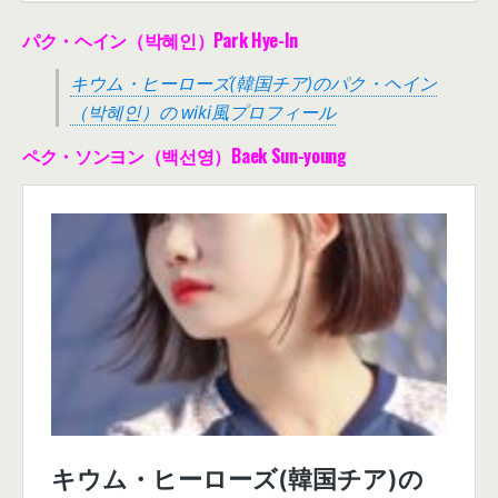
パク・ヘイン（박혜인）Park Hye-In
キウム・ヒーローズ(韓国チア)のパク・ヘイン
（박혜인）の wiki風プロフィール
ペク・ソンヨン（백선영）Baek Sun-young