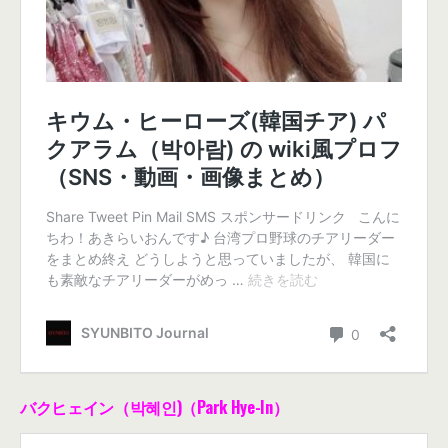
バクヒェイン（박혜인)（Park Hye-In）