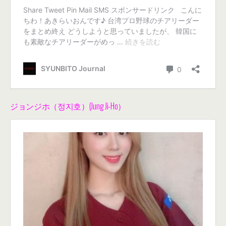
ジョンジホ（정지호）(Jung Ji-Ho）