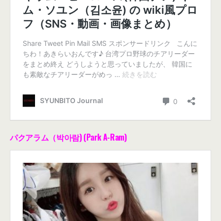
パクアラム（박아람) (Park A-Ram)