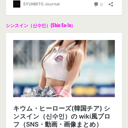
シンスイン（신수인）(Shin Su-In）