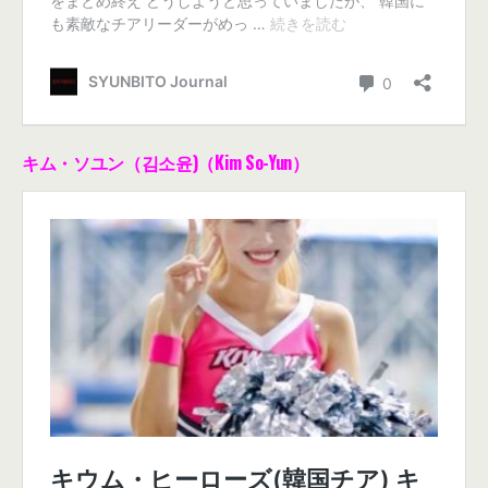
キム・ソユン（김소윤)（Kim So-Yun）