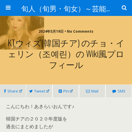
旬人（旬男・旬女）～芸能界等から旬な人・歌等の情報～
2024年5月19日 • No Comments
KTウィズ(韓国チア) のチョ・イ
ェリン（조예린）の Wiki風プロ
フィール
Share
Tweet
Pin
Mail
SMS
こんにちわ！あきらいおんです♪
韓国チアの２０２０年度版を
過去にまとめましたが