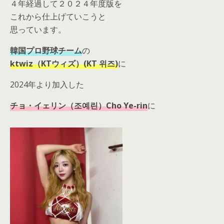
４年経過して２０２４年度版を
これから仕上げていこうと
思っています。
韓国プロ野球チーム
の
ktwiz（KTウィズ）(KT 위즈)
に
2024年より加入した
チョ・イェリン（조예린）Cho Ye-rin
に