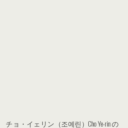
チョ・イェリン（조예린）Cho Ye-rin の