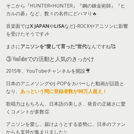
そこから『HUNTER×HUNTER』『鋼の錬金術師』『ヒ
カルの碁』など、数々の名作にどハマり🔥
音楽面では
X JAPAN
や
LiSA
などJ-ROCKやアニソンに影響
を受けたそうです🎶
まさに
アニソンを“愛して育った”世代
なんですね🥰
③ YouTubeでの活動と人気のきっかけ
2015年、YouTubeチャンネルを開設🎥
日本のアニメソングやJ-POPをカバーした動画が話題と
なり、
あっという間に登録者数が90万人超え！
歌唱力はもちろん、日本語の美しさ、発音の正確さに驚
くコメントが多数👏
アニソンを愛し、届けようとする姿勢に、日本のファン
からも支持が集まりました✨