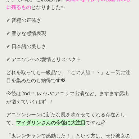
に残るもの
となりました✨
✔ 音程の正確さ
✔ 豊かな感情表現
✔ 日本語の美しさ
✔ アニソンへの愛情とリスペクト
どれを取っても一級品で、「この人誰！？」と一気に注
目を集めたのも納得です💖
今後は2ndアルバムやアニサマ出演など、ますます露出
が増えていくはず…！
アニソンシーンに新たな風を吹かせてくれる存在とし
て、
マイダリンさんの今後に大注目
ですね🌈
「鬼レンチャンで感動した！」という方は、ぜひ彼女の