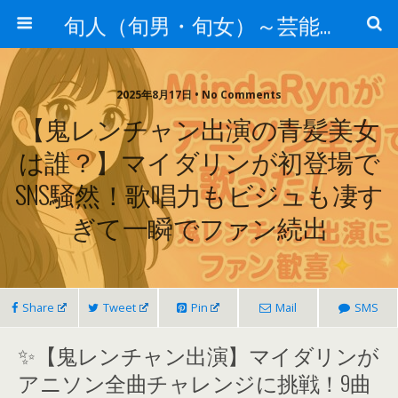
旬人（旬男・旬女）～芸能界等から旬な人・歌等の情報～
2025年8月17日 • No Comments
【鬼レンチャン出演の青髪美女
は誰？】マイダリンが初登場で
SNS騒然！歌唱力もビジュも凄す
ぎて一瞬でファン続出
Share
Tweet
Pin
Mail
SMS
✨【鬼レンチャン出演】マイダリンが
アニソン全曲チャレンジに挑戦！9曲