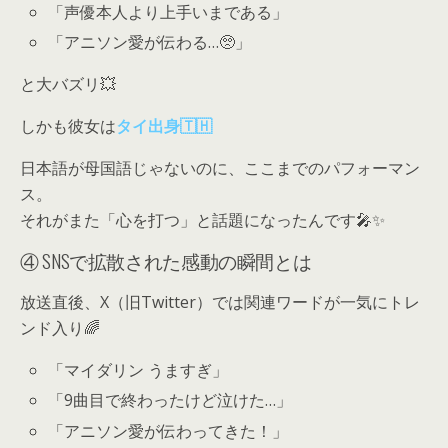
「声優本人より上手いまである」
「アニソン愛が伝わる…🥺」
と大バズリ💥
しかも彼女は
タイ出身🇹🇭
日本語が母国語じゃないのに、ここまでのパフォーマン
ス。
それがまた「心を打つ」と話題になったんです🎤✨
④ SNSで拡散された感動の瞬間とは
放送直後、X（旧Twitter）では関連ワードが一気にトレ
ンド入り🌈
「マイダリン うますぎ」
「9曲目で終わったけど泣けた…」
「アニソン愛が伝わってきた！」