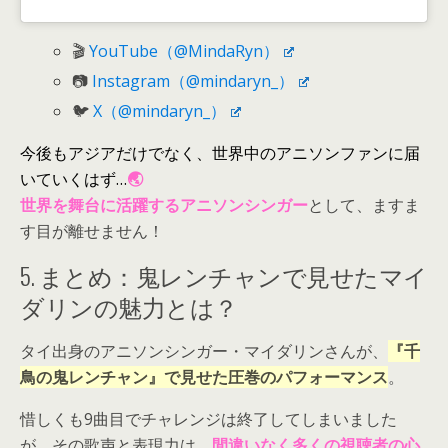
🎬
YouTube（@MindaRyn）
📷
Instagram（@mindaryn_）
🐦
X（@mindaryn_）
今後もアジアだけでなく、世界中のアニソンファンに届
いていくはず…
🌏
世界を舞台に活躍するアニソンシンガー
として、ますま
す目が離せません！
5. まとめ：鬼レンチャンで見せたマイ
ダリンの魅力とは？
タイ出身のアニソンシンガー・マイダリンさんが、
『千
鳥の鬼レンチャン』で見せた圧巻のパフォーマンス
。
惜しくも9曲目でチャレンジは終了してしまいました
が、その歌声と表現力は、
間違いなく多くの視聴者の心