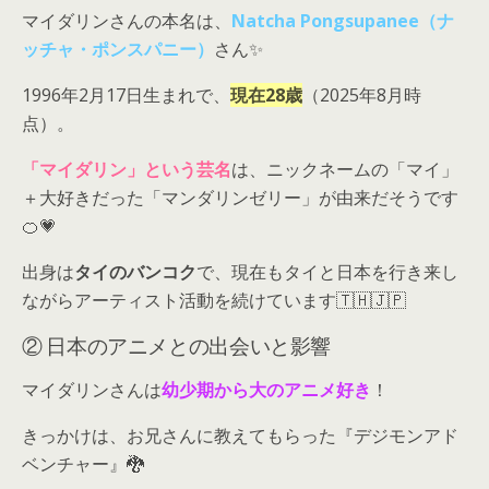
マイダリンさんの本名は、
Natcha Pongsupanee（ナ
ッチャ・ポンスパニー）
さん✨
1996年2月17日生まれで、
現在28歳
（2025年8月時
点）。
「マイダリン」という芸名
は、ニックネームの「マイ」
＋大好きだった「マンダリンゼリー」が由来だそうです
🍊💗
出身は
タイのバンコク
で、現在もタイと日本を行き来し
ながらアーティスト活動を続けています🇹🇭🇯🇵
② 日本のアニメとの出会いと影響
マイダリンさんは
幼少期から大のアニメ好き
！
きっかけは、お兄さんに教えてもらった『デジモンアド
ベンチャー』🐉