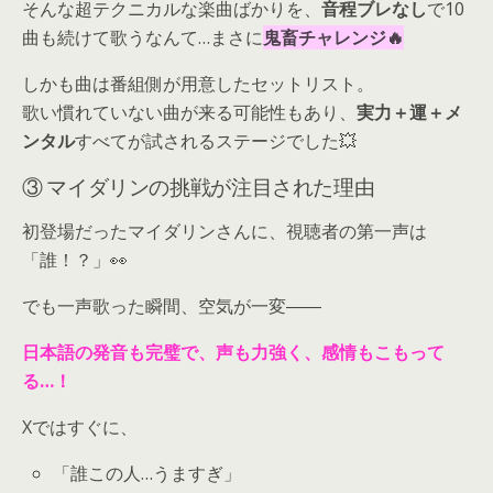
そんな超テクニカルな楽曲ばかりを、
音程ブレなし
で10
曲も続けて歌うなんて…まさに
鬼畜チャレンジ🔥
しかも曲は番組側が用意したセットリスト。
歌い慣れていない曲が来る可能性もあり、
実力＋運＋メ
ンタル
すべてが試されるステージでした💥
③ マイダリンの挑戦が注目された理由
初登場だったマイダリンさんに、視聴者の第一声は
「誰！？」👀
でも一声歌った瞬間、空気が一変――
日本語の発音も完璧で、声も力強く、感情もこもって
る…！
Xではすぐに、
「誰この人…うますぎ」