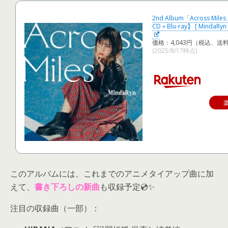
2nd Album「Across M
CD＋Blu-ray】 [ MindaRyn 
価格：4,043円（税込、送
(2025/8/17時点)
このアルバムには、これまでのアニメタイアップ曲に加
えて、
書き下ろしの新曲
も収録予定💿✨
注目の収録曲（一部）：