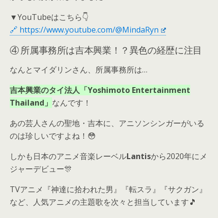
▼YouTubeはこちら👇
🔗 https://www.youtube.com/@MindaRyn
④ 所属事務所は吉本興業！？異色の経歴に注目
なんとマイダリンさん、所属事務所は…
吉本興業のタイ法人「Yoshimoto Entertainment
Thailand」
なんです！
あの芸人さんの聖地・吉本に、アニソンシンガーがいる
のは珍しいですよね！😳
しかも日本のアニメ音楽レーベル
Lantis
から2020年にメ
ジャーデビュー🎊
TVアニメ『神達に拾われた男』『転スラ』『サクガン』
など、人気アニメの主題歌を次々と担当しています🎵