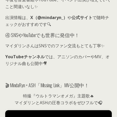
こと間違いなし✨
出演情報は、
X（@mindaryn_）
や
公式サイト
で随時チ
ェックがおすすめです🔍
④ SNSやYouTubeでも世界に発信中！
マイダリンさんはSNSでのファン交流もとても丁寧✨
YouTubeチャンネル
では、アニソンのカバーやMV、オ
リジナル曲も公開中🎥
🎬 MindaRyn × ASH「Missing Link」MV公開中！
特撮『ウルトラマンオメガ』主題歌🔥
マイダリンとASHの圧巻コラボをぜひフルで🎧