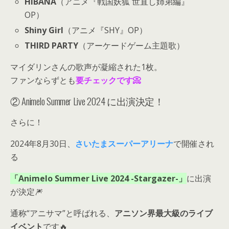
HIBANA
（アニメ『戦国妖狐 世直し姉弟編』
OP）
Shiny Girl
（アニメ『SHY』OP）
THIRD PARTY
（アーケードゲーム主題歌）
マイダリンさんの歌声が凝縮された1枚。
ファンならずとも
要チェックです📀
② Animelo Summer Live 2024 に出演決定！
さらに！
2024年8月30日、
さいたまスーパーアリーナ
で開催され
る
「Animelo Summer Live 2024 -Stargazer-」
に出演
が決定🎆
通称“アニサマ”と呼ばれる、
アニソン界最大級のライブ
イベント
です🔥