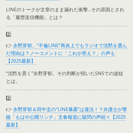
LINEのトークが文章のまま漏れた衝撃…その原因とされ
る「履歴送信機能」とは？
2️⃣
👉
永野芽郁、“不倫LINE”再炎上でもラジオで沈黙を選ん
だ理由は？ノーコメントに「これが答え？」の声も
【2025最新】
“沈黙を貫く”永野芽郁。その判断が招いたSNSでの波紋
とは。
3️⃣
👉
永野芽郁＆田中圭の“LINE暴露”は違法！？弁護士が警
鐘「もはや公開リンチ」文春報道に疑問の声続々【2025
最新】