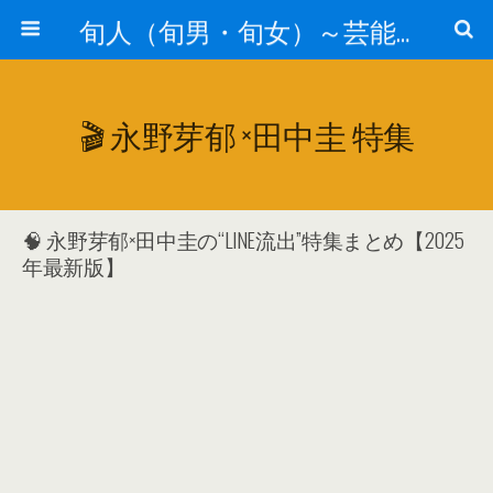
旬人（旬男・旬女）～芸能界等から旬な人・歌等の情報～
🎬 永野芽郁 ×田中圭 特集
🧠 永野芽郁×田中圭の“LINE流出”特集まとめ【2025
年最新版】