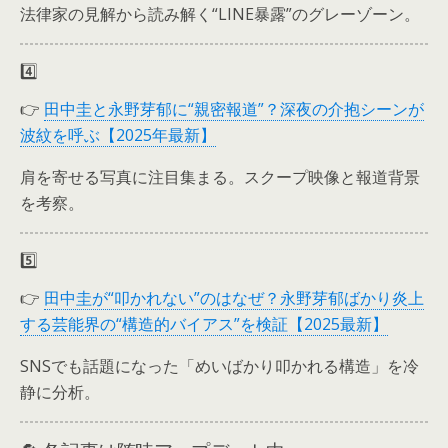
法律家の見解から読み解く“LINE暴露”のグレーゾーン。
4️⃣
👉
田中圭と永野芽郁に“親密報道”？深夜の介抱シーンが
波紋を呼ぶ【2025年最新】
肩を寄せる写真に注目集まる。スクープ映像と報道背景
を考察。
5️⃣
👉
田中圭が“叩かれない”のはなぜ？永野芽郁ばかり炎上
する芸能界の“構造的バイアス”を検証【2025最新】
SNSでも話題になった「めいばかり叩かれる構造」を冷
静に分析。