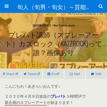
旬人（旬男・旬女）～芸能界等から旬な人・歌等の情報～
2020年4月9日 • No Comments
プレバト講師（スプレーアー
ト）カズロック（KAZZROCK)って
誰？画像あり
Share
Tweet
Pin
Mail
SMS
こんにちわ！あきらいおんです♪
２０２０年４月９日放送の
プレバト
３時間SPで
新企画のスプレーアート
が始まります！