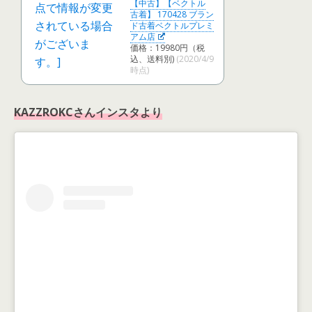
【中古】【ベクトル
古着】 170428 ブラン
ド古着ベクトルプレミ
アム店
価格：19980円（税
込、送料別)
(2020/4/9
時点)
KAZZROKCさんインスタより