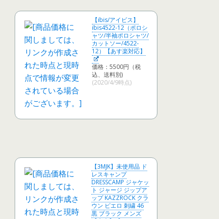
【ibis/アイビス】
ibis4522-12（ポロシ
ャツ/半袖ポロシャツ/
カットソー/4522-
12）【あす楽対応】
価格：5500円（税
込、送料別)
(2020/4/9時点)
【3MJK】未使用品 ド
レスキャンプ
DRESSCAMP ジャケッ
ト ジャージ ジップア
ップ KAZZROCK クラ
ウン ピエロ 刺繍 46
黒 ブラック メンズ