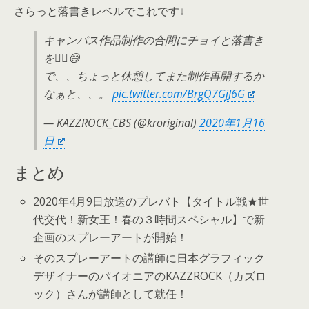
さらっと落書きレベルでこれです↓
キャンバス作品制作の合間にチョイと落書き
を✍🏼😅
で、、ちょっと休憩してまた制作再開するか
なぁと、、。
pic.twitter.com/BrgQ7GjJ6G
— KAZZROCK_CBS (@kroriginal)
2020年1月16
日
まとめ
2020年4月9日放送のプレバト【タイトル戦★世
代交代！新女王！春の３時間スペシャル】で新
企画のスプレーアートが開始！
そのスプレーアートの講師に日本グラフィック
デザイナーのパイオニアのKAZZROCK（カズロ
ック）さんが講師として就任！