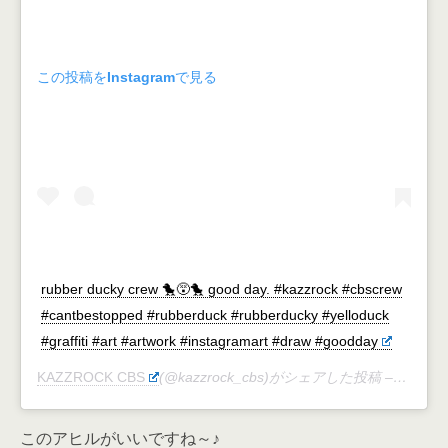
この投稿をInstagramで見る
rubber ducky crew 🐤😵🐤 good day. #kazzrock #cbscrew
#cantbestopped #rubberduck #rubberducky #yelloduck
#graffiti #art #artwork #instagramart #draw #goodday
KAZZROCK CBS
(@kazzrock_cbs)がシェアした投稿 –
2015年
このアヒルがいいですね～♪