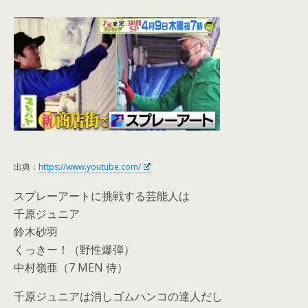
出典：
https://www.youtube.com/
スプレーアートに挑戦する芸能人は
千原ジュニア
鈴木砂羽
くっきー！（野性爆弾）
中村嶺亜（7 MEN 侍）
千原ジュニアは消しゴムハンコの達人だし