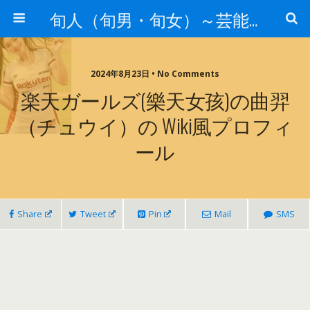
旬人（旬男・旬女）～芸能界等から旬な人・歌等の情報～
2024年8月23日 • No Comments
楽天ガールズ(樂天女孩)の曲羿
（チュウイ）の Wiki風プロフィ
ール
Share
Tweet
Pin
Mail
SMS