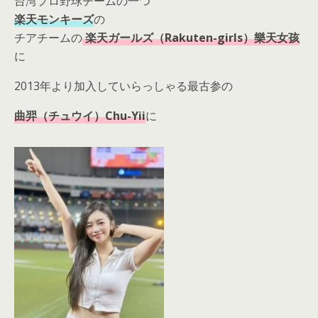
台湾プロ野球チームの一つ
楽天モンキーズ
の
チアチームの
楽天ガールズ（Rakuten-girls）樂天女孩
に
2013年より加入していらっしゃる最古参の
曲羿（チュウイ）Chu-Yii
に