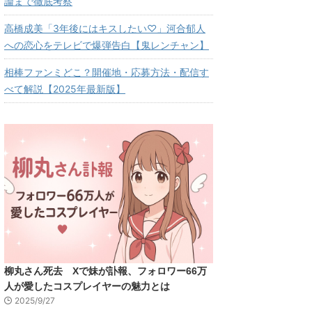
論まで徹底考察
高橋成美「3年後にはキスしたい♡」河合郁人
への恋心をテレビで爆弾告白【鬼レンチャン】
相棒ファンミどこ？開催地・応募方法・配信す
べて解説【2025年最新版】
柳丸さん死去 Xで妹が訃報、フォロワー66万
人が愛したコスプレイヤーの魅力とは
2025/9/27