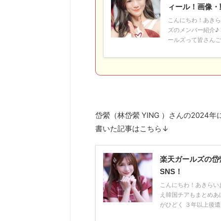
ィール！画像・
こんにちわ！あきら
ズのメンバー紹介♪
ールズって皆さんご存
岱縈（林岱縈 YING ）さんの2024年
書いた記事はこちら↓
楽天ガールズの岱縈
SNS！
こんにちわ！あきらい
え韓国チアもまとめあ
がひどく ３年以上後遺症