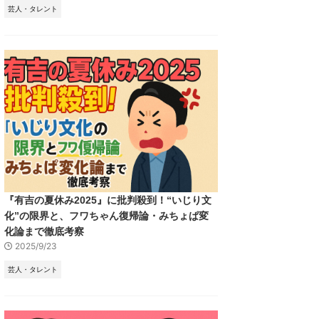
芸人・タレント
『有吉の夏休み2025』に批判殺到！“いじり文
化”の限界と、フワちゃん復帰論・みちょぱ変
化論まで徹底考察
2025/9/23
芸人・タレント