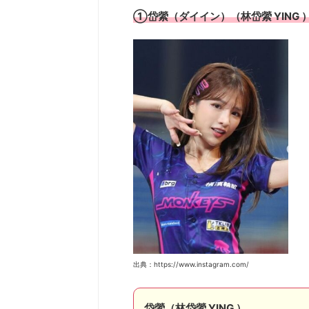
①岱縈（ダイイン）（林岱縈 YING 
出典：https://www.instagram.com/
岱縈（林岱縈 YING ）