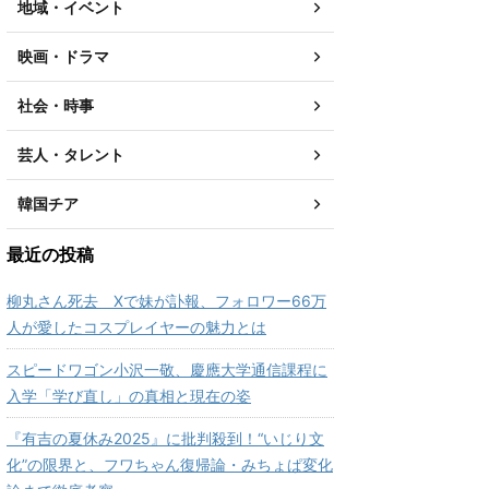
地域・イベント
映画・ドラマ
社会・時事
芸人・タレント
韓国チア
最近の投稿
柳丸さん死去 Xで妹が訃報、フォロワー66万
人が愛したコスプレイヤーの魅力とは
スピードワゴン小沢一敬、慶應大学通信課程に
入学「学び直し」の真相と現在の姿
『有吉の夏休み2025』に批判殺到！“いじり文
化”の限界と、フワちゃん復帰論・みちょぱ変化