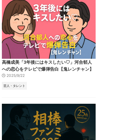
高橋成美「3年後にはキスしたい♡」河合郁人
への恋心をテレビで爆弾告白【鬼レンチャン】
2025/9/22
芸人・タレント