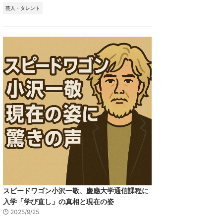
芸人・タレント
スピードワゴン小沢一敬、慶應大学通信課程に
入学「学び直し」の真相と現在の姿
2025/9/25