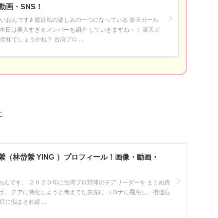
動画・SNS！
いおんです♪ 最近私の楽しみの一つになっている 楽天ガール
 本日は美人すぎるメンバーを紹介 していきますね～！ 楽天ガ
知でしょうかね？ 台湾プロ ...
に
（林岱縈 YING ）プロフィール！画像・動画・
おんです。 ２０２０年に台湾プロ野球のチアリーダーを まとめ終
げ、 チアに特化しようと考えてた矢先に コロナに罹患し、後遺症
に悩まされ続 ...