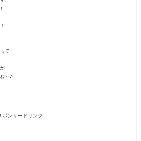
！
ん！
って
が
ね～♪
スポンサードリンク