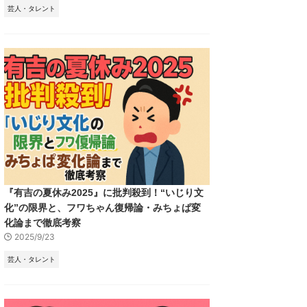
芸人・タレント
『有吉の夏休み2025』に批判殺到！“いじり文
化”の限界と、フワちゃん復帰論・みちょぱ変
化論まで徹底考察
2025/9/23
芸人・タレント