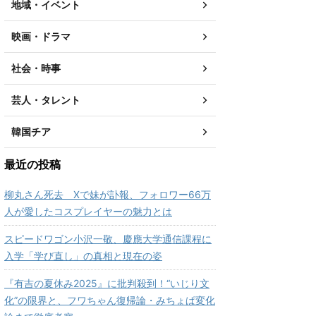
地域・イベント
映画・ドラマ
社会・時事
芸人・タレント
韓国チア
最近の投稿
柳丸さん死去 Xで妹が訃報、フォロワー66万
人が愛したコスプレイヤーの魅力とは
スピードワゴン小沢一敬、慶應大学通信課程に
入学「学び直し」の真相と現在の姿
『有吉の夏休み2025』に批判殺到！“いじり文
化”の限界と、フワちゃん復帰論・みちょぱ変化