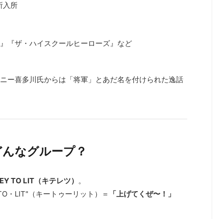
所入所
』『ザ・ハイスクールヒーローズ』など
ニー喜多川氏からは「将軍」とあだ名を付けられた逸話
ってどんなグループ？
Y TO LIT（キテレツ）
。
TO・LIT"（キートゥーリット）＝
「上げてくぜ〜！」