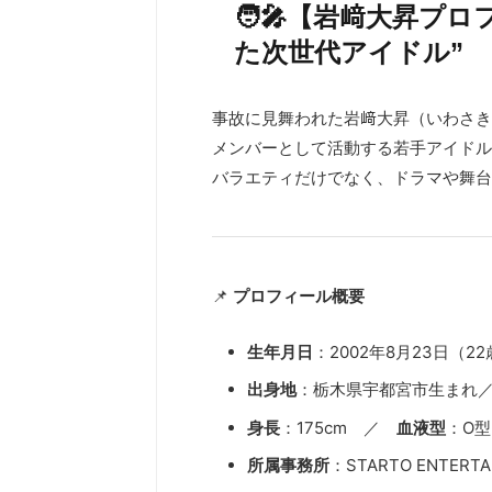
🧑‍🎤【岩﨑大昇プ
た次世代アイドル”
事故に見舞われた岩﨑大昇（いわさき・た
メンバーとして活動する若手アイドル
バラエティだけでなく、ドラマや舞台
📌
プロフィール概要
生年月日
：2002年8月23日（2
出身地
：栃木県宇都宮市生まれ
身長
：175cm ／
血液型
：O型
所属事務所
：STARTO ENTER