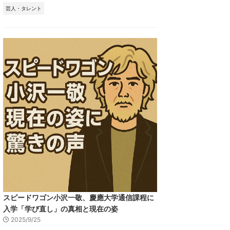
芸人・タレント
スピードワゴン小沢一敬、慶應大学通信課程に
入学「学び直し」の真相と現在の姿
2025/9/25