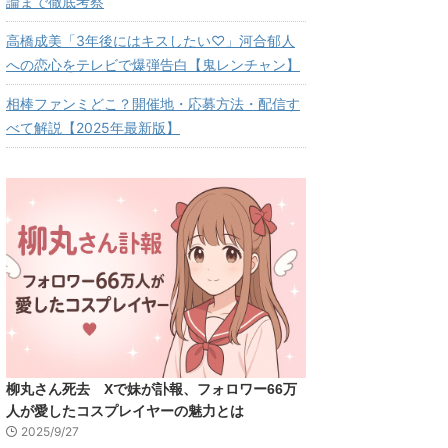
論まで徹底考察
高橋成美「3年後にはキスしたい♡」河合郁人
への恋心をテレビで爆弾告白【鬼レンチャン】
相棒ファンミどこ？開催地・応募方法・配信す
べて解説【2025年最新版】
柳丸さん死去 Xで妹が訃報、フォロワー66万
人が愛したコスプレイヤーの魅力とは
2025/9/27