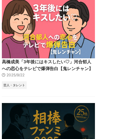
高橋成美「3年後にはキスしたい♡」河合郁人
への恋心をテレビで爆弾告白【鬼レンチャン】
2025/9/22
芸人・タレント