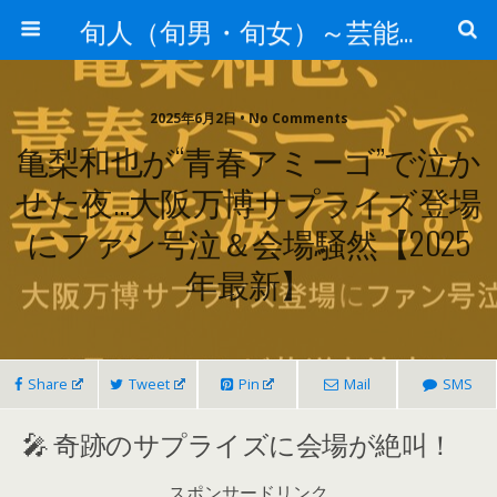
旬人（旬男・旬女）～芸能界等から旬な人・歌等の情報～
2025年6月2日 • No Comments
亀梨和也が“青春アミーゴ”で泣か
せた夜…大阪万博サプライズ登場
にファン号泣＆会場騒然【2025
年最新】
Share
Tweet
Pin
Mail
SMS
🎤 奇跡のサプライズに会場が絶叫！
スポンサードリンク