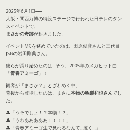
2025年6月1日──
大阪・関西万博の特設ステージで行われた日テレのダン
スイベントで、
まさかの奇跡
が起きました。
イベントMCを務めていたのは、田原俊彦さんと三代目
JSBの岩田剛典さん。
彼らが踊り始めたのは…そう、2005年のメガヒット曲
「青春アミーゴ」
！
観客が「まさか？」とざわめく中、
背後から登場したのは、まさに
本物の亀梨和也さん
でし
た。
👤「うそでしょ！？本物！？」
👤「うわあああああ！！！！」
👤「青春アミーゴ生で見れるなんて…泣く…」