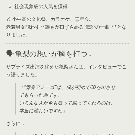
社会現象級の人気を獲得
🎶 小中高の文化祭、カラオケ、忘年会…
老若男女問わず**誰もが口ずさめる“伝説の一曲”**とな
りました。
🗣️ 亀梨の想いが胸を打つ…
サプライズ出演を終えた亀梨さんは、インタビューでこ
う語りました。
「“青春アミーゴ”は、僕が初めてCDを出させ
てもらった曲です。
いろんな人が今も歌って踊ってくれるのは、
本当に嬉しいですね」
さらに…