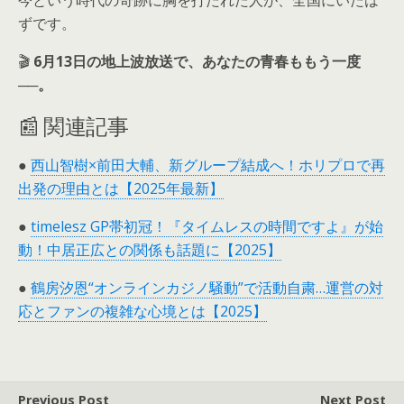
今という時代の奇跡に胸を打たれた人が、全国にいたは
ずです。
🎬
6月13日の地上波放送で、あなたの青春ももう一度
──。
📰 関連記事
●
西山智樹×前田大輔、新グループ結成へ！ホリプロで再
出発の理由とは【2025年最新】
●
timelesz GP帯初冠！『タイムレスの時間ですよ』が始
動！中居正広との関係も話題に【2025】
●
鶴房汐恩“オンラインカジノ騒動”で活動自粛…運営の対
応とファンの複雑な心境とは【2025】
Previous Post
Next Post