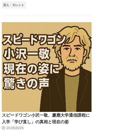
芸人・タレント
スピードワゴン小沢一敬、慶應大学通信課程に
入学「学び直し」の真相と現在の姿
2025/9/25