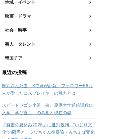
地域・イベント
映画・ドラマ
社会・時事
芸人・タレント
韓国チア
最近の投稿
柳丸さん死去 Xで妹が訃報、フォロワー66万
人が愛したコスプレイヤーの魅力とは
スピードワゴン小沢一敬、慶應大学通信課程に
入学「学び直し」の真相と現在の姿
『有吉の夏休み2025』に批判殺到！“いじり文
化”の限界と、フワちゃん復帰論・みちょぱ変化