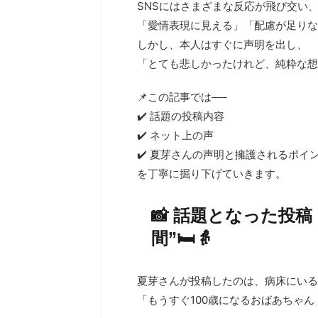
SNSにはさまざまな反応が飛び交い
「愛情表現に見える」「配慮が足りな
しかし、本人はすぐに声明を出し、
「とても悲しかったけれど、純粋な想
📌この記事では──
✔️ 話題の投稿内容
✔️ ネット上の声
✔️ 夏芽さんの声明と擁護されるポイ
を丁寧に掘り下げていきます。
📸 話題となった投
間”🛏️👵
夏芽さんが投稿したのは、病床にいる
「もうすぐ100歳になるおばあちゃ