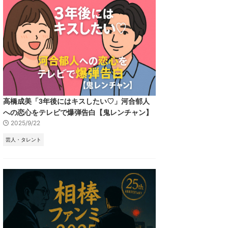
高橋成美「3年後にはキスしたい♡」河合郁人
への恋心をテレビで爆弾告白【鬼レンチャン】
2025/9/22
芸人・タレント