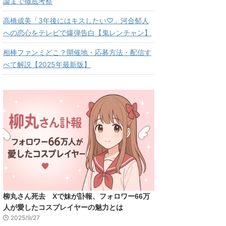
論まで徹底考察
高橋成美「3年後にはキスしたい♡」河合郁人
への恋心をテレビで爆弾告白【鬼レンチャン】
相棒ファンミどこ？開催地・応募方法・配信す
べて解説【2025年最新版】
柳丸さん死去 Xで妹が訃報、フォロワー66万
人が愛したコスプレイヤーの魅力とは
2025/9/27