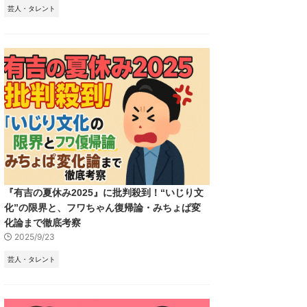
芸人・タレント
『有吉の夏休み2025』に批判殺到！“いじり文
化”の限界と、フワちゃん復帰論・みちょぱ変
化論まで徹底考察
2025/9/23
芸人・タレント