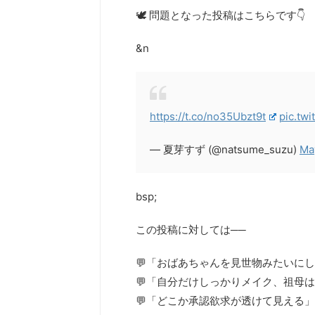
🕊️ 問題となった投稿はこちらです👇
&n
https://t.co/no35Ubzt9t
pic.tw
— 夏芽すず (@natsume_suzu)
Ma
bsp;
この投稿に対しては──
💬「おばあちゃんを見世物みたいに
💬「自分だけしっかりメイク、祖母
💬「どこか承認欲求が透けて見える」