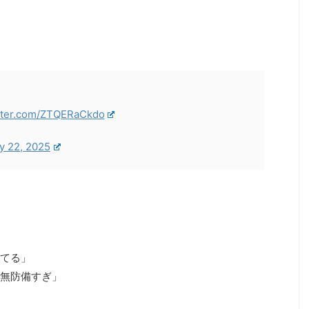
itter.com/ZTQERaCkdo
y 22, 2025
してる」
は無防備すぎ」