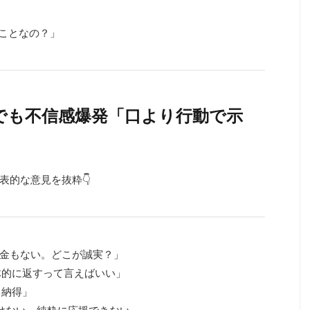
のことなの？」
ト欄でも不信感爆発「口より行動で示
表的な意見を抜粋👇
も返金もない。どこが誠実？」
体的に返すって言えばいい」
も納得」