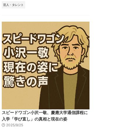
芸人・タレント
スピードワゴン小沢一敬、慶應大学通信課程に
入学「学び直し」の真相と現在の姿
2025/9/25