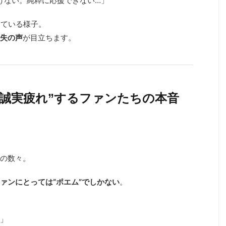
う聴けない。純粋に応援できない…」
っている様子。
失の声
が目立ちます。
“誠実疲れ”するファンたちの本音
の数々。
ァンにとっては“ポエム”でしかない
。
い」