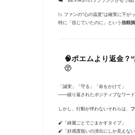
🗨️「BE:FIRSTのラブソングがも
📉 ファンの“心の温度”は確実に下が
特に「信じていたのに」という
信頼損
🧠ポエムより返金？
🫥
「誠実」「守る」「命をかけて」
——繰り返されたポジティブなワード
しかし、行動が伴わないそれらは、
フ
🧨「綺麗ごとでごまかすタイプ」
🧨「好感度狙いの演出にしか見えな