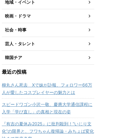
地域・イベント
映画・ドラマ
社会・時事
芸人・タレント
韓国チア
最近の投稿
柳丸さん死去 Xで妹が訃報、フォロワー66万
人が愛したコスプレイヤーの魅力とは
スピードワゴン小沢一敬、慶應大学通信課程に
入学「学び直し」の真相と現在の姿
『有吉の夏休み2025』に批判殺到！“いじり文
化”の限界と、フワちゃん復帰論・みちょぱ変化