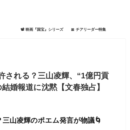
📽 映画『国宝』シリーズ
🎀 チアリーダー特集
許される？三山凌輝、“1億円貢
の結婚報道に沈黙【文春独占】
”？三山凌輝のポエム発言が物議🌀