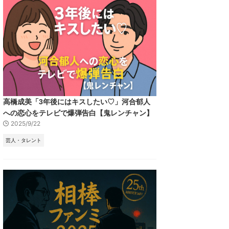
高橋成美「3年後にはキスしたい♡」河合郁人
への恋心をテレビで爆弾告白【鬼レンチャン】
2025/9/22
芸人・タレント