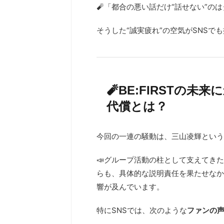
🧨「都合の悪い話だけ“話せない”の
そうした“誠実疲れ”の空気がSNSで
🧨BE:FIRSTの
代償とは？
今回の一連の騒動は、三山凌輝という
📣グループ活動の柱として支えてきた
らも、具体的な説明責任を果たせなかっ
響が及んでいます。
特にSNSでは、次のような
ファンの