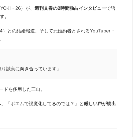
YOKI・26）が、
週刊文春の2時間独占インタビュー
で語
す。
4）との結婚報道、そして元婚約者とされるYouTuber・
及。
限り誠実に向き合っています」
ワードを多用した三山。
ぎる」「ポエムで誤魔化してるのでは？」と
厳しい声が続出