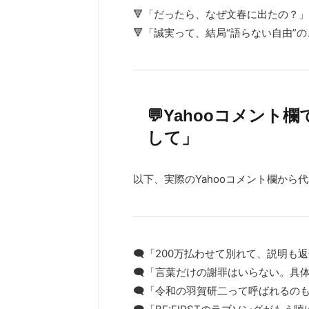
🔻「だったら、なぜ文春に出たの？」
🔻「誠実って、結局“語らない自由”
💬Yahooコメン
して」
以下、実際のYahooコメント欄から代
🗨️「200万払わせて別れて、説明
🗨️「言葉だけの謝罪はいらない。具
🗨️「令和の羽賀研二って呼ばれるの