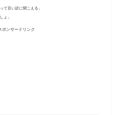
”って言い訳に聞こえる」
でしょ」
スポンサードリンク