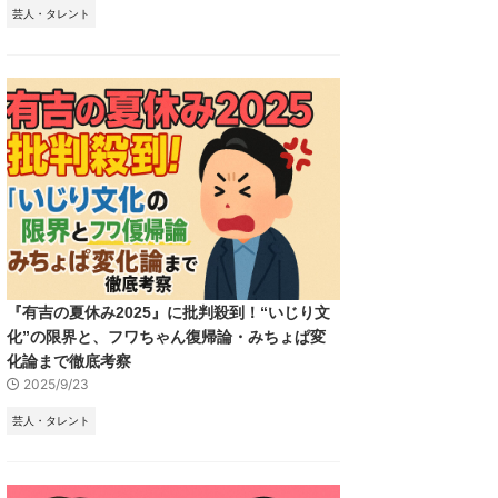
芸人・タレント
『有吉の夏休み2025』に批判殺到！“いじり文
化”の限界と、フワちゃん復帰論・みちょぱ変
化論まで徹底考察
2025/9/23
芸人・タレント