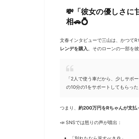
💸「彼女の優しさに
相🚗💍
文春インタビューで三山は、かつてR
レンデを購入
。そのローンの一部を彼
「2人で使う車だから、少しサポ
の10分の1をサポートしてもらった
つまり、
約200万円をRちゃんが支払
📣 SNSでは怒りの声が噴出：
「別れたなら返すべき💢」