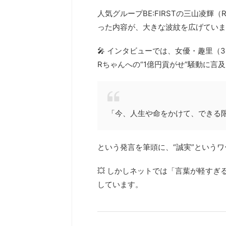
人気グループBE:FIRSTの三山凌輝（R
った内容が、大きな波紋を広げていま
🎤 インタビューでは、女優・趣里（3
Rちゃんへの“1億円貢がせ”騒動に言
「今、人生や命をかけて、できる
という発言を筆頭に、“誠実”という
💥 しかしネットでは「言葉が軽す
しています。