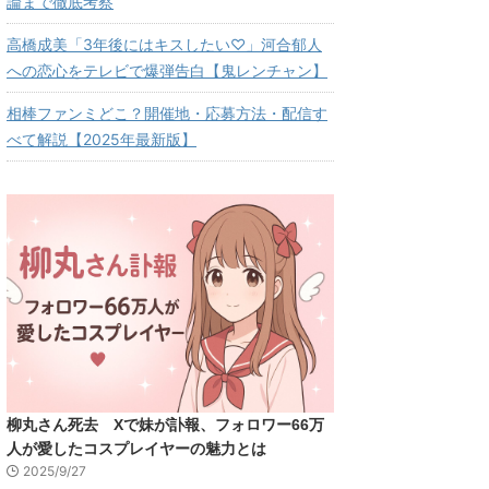
論まで徹底考察
高橋成美「3年後にはキスしたい♡」河合郁人
への恋心をテレビで爆弾告白【鬼レンチャン】
相棒ファンミどこ？開催地・応募方法・配信す
べて解説【2025年最新版】
柳丸さん死去 Xで妹が訃報、フォロワー66万
人が愛したコスプレイヤーの魅力とは
2025/9/27